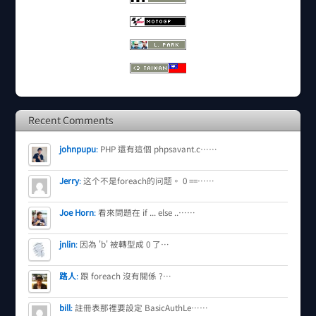
Recent Comments
johnpupu
:
PHP 還有這個 phpsavant.c……
Jerry
:
这个不是foreach的问题。 0 ==……
Joe Horn
:
看來問題在 if ... else ..……
jnlin
:
因為 'b' 被轉型成 0 了…
路人
:
跟 foreach 沒有關係 ?…
bill
:
註冊表那裡要設定 BasicAuthLe……