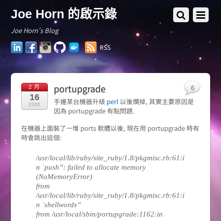
Joe Horn 的啟示錄
Joe Horn's Blog
LinkedIn
Facebook
Instagram
GitHub
Docker
RSS
Hub
portupgrade
6
2 月
16
手邊某台機器升級
perl
以後爛掉, 其實主要原因是
2005
因為 portupgrade 有點問題.
在機器上面裝了一堆 ports 軟體以後, 現在用 portupgrade 時有
時會跳出這個:
/usr/local/lib/ruby/site_ruby/1.8/pkgmisc.rb:61:i
n `push”: failed to allocate memory
(NoMemoryError)
from
/usr/local/lib/ruby/site_ruby/1.8/pkgmisc.rb:61:i
n `shellwords”
from /usr/local/sbin/portupgrade:1162:in