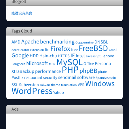
Blogroll
這裡沒有美食
Tags Cloud
Apache
benchmarking
AMD
DNSBL
Coppermine
FreeBSD
Firefox
fio
free
eAccelerator
extension
Gmail
Google
IE
HDD
Hsin-chu
Intel
HTTPS
Lenovo
Javascript
MySQL
Microsoft
Percona
Office
Longhorn
MSN
PHP
phpBB
XtraBackup
performance
pirate
sendmail
software
Postfix
restaurant
security
SpamAssassin
Windows
SSL
Subversion
VPS
Taiwan
theme
translation
WordPress
Yahoo
Ads