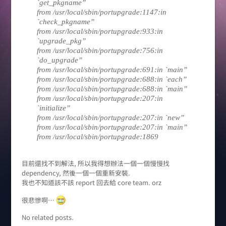
`get_pkgname”
from /usr/local/sbin/portupgrade:1147:in
`check_pkgname”
from /usr/local/sbin/portupgrade:933:in
`upgrade_pkg”
from /usr/local/sbin/portupgrade:756:in
`do_upgrade”
from /usr/local/sbin/portupgrade:691:in `main”
from /usr/local/sbin/portupgrade:688:in `each”
from /usr/local/sbin/portupgrade:688:in `main”
from /usr/local/sbin/portupgrade:207:in
`initialize”
from /usr/local/sbin/portupgrade:207:in `new”
from /usr/local/sbin/portupgrade:207:in `main”
from /usr/local/sbin/portupgrade:1869
目前還找不到解法, 所以我得想辦法一個一個慢慢找
dependency, 然後一個一個重新安裝.
我也不知道該不該 report 回去給 core team. orz
很悲慘啊…
No related posts.