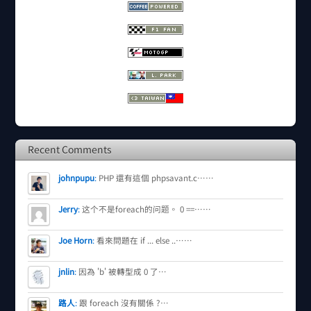
Recent Comments
johnpupu
:
PHP 還有這個 phpsavant.c……
Jerry
:
这个不是foreach的问题。 0 ==……
Joe Horn
:
看來問題在 if ... else ..……
jnlin
:
因為 'b' 被轉型成 0 了…
路人
:
跟 foreach 沒有關係 ?…