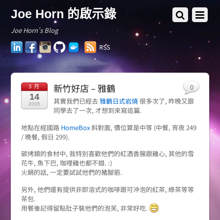
Joe Horn 的啟示錄
Joe Horn's Blog
LinkedIn
Facebook
Instagram
GitHub
Docker
RSS
Hub
新竹好店 – 雅鶴
0
3 月
14
其實我們已經去
雅鶴日式岩燒
很多次了, 昨晚又跟
2005
同學去了一次, 才想到來寫這篇.
地點在經國路
HomeBox
斜對面, 價位算是中等 (中餐, 宵夜 249
/ 晚餐, 假日 299).
碳烤類的食材中, 我特別喜歡他們的紅酒香腸跟雞心, 其他的雪
花牛, 魚下巴, 咖哩雞也都不錯. :)
火鍋的話, 一定要試試他們的豬腳筋.
另外, 他們還有提供非即溶式的咖啡跟可沖泡的紅茶, 綠茶等等
茶包.
用餐後記得留點肚子裝他們的泡芙, 非常好吃.