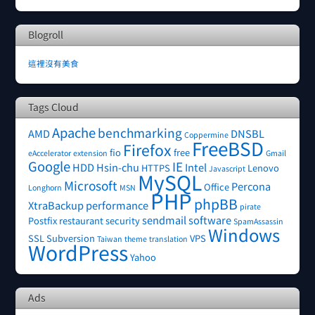
Blogroll
這裡沒有美食
Tags Cloud
Apache
benchmarking
AMD
DNSBL
Coppermine
FreeBSD
Firefox
fio
free
eAccelerator
extension
Gmail
Google
IE
HDD
Hsin-chu
Intel
HTTPS
Lenovo
Javascript
MySQL
Microsoft
Percona
Office
Longhorn
MSN
PHP
phpBB
XtraBackup
performance
pirate
sendmail
software
Postfix
restaurant
security
SpamAssassin
Windows
SSL
Subversion
VPS
Taiwan
theme
translation
WordPress
Yahoo
Ads