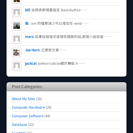
bill
:
註冊表那裡要設定 BasicAuthLe……
虫
:
.svn 的檔案減少可以增加在 wind……
mars
:
如果說寫程式是理性極致的話,那寫小說就是……
Joe Horn
:
已更新文章。…
jackcal
:
joehorn.idv.tw關於轉貼 h……
Post Categories
About My Sites
(16)
Computer Hardware
(29)
Computer Software
(44)
Database
(22)
FreeBSD
(21)