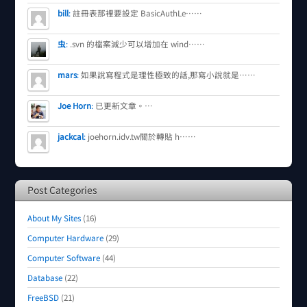
bill
:
註冊表那裡要設定 BasicAuthLe……
虫
:
.svn 的檔案減少可以增加在 wind……
mars
:
如果說寫程式是理性極致的話,那寫小說就是……
Joe Horn
:
已更新文章。…
jackcal
:
joehorn.idv.tw關於轉貼 h……
Post Categories
About My Sites
(16)
Computer Hardware
(29)
Computer Software
(44)
Database
(22)
FreeBSD
(21)