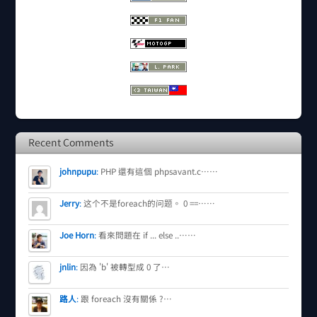
Recent Comments
johnpupu
:
PHP 還有這個 phpsavant.c……
Jerry
:
这个不是foreach的问题。 0 ==……
Joe Horn
:
看來問題在 if ... else ..……
jnlin
:
因為 'b' 被轉型成 0 了…
路人
:
跟 foreach 沒有關係 ?…