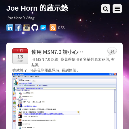
Joe Horn 的啟示錄
Joe Horn's Blog
LinkedIn
Facebook
Instagram
GitHub
Docker
RSS
Hub
使用 MSN7.0 請小心…
14
4 月
13
用 MSN 7.0 以後, 我覺得使用者名單列表太花俏, 有
2005
點亂.
這就算了, 可是我剛剛亂晃時, 看到這個 :