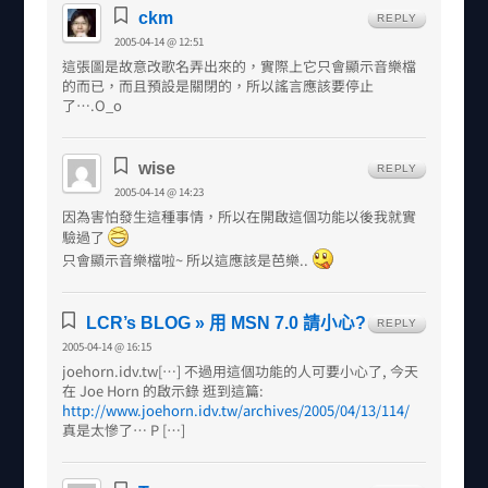
ckm
REPLY
2005-04-14 @ 12:51
這張圖是故意改歌名弄出來的，實際上它只會顯示音樂檔
的而已，而且預設是關閉的，所以謠言應該要停止
了….O_o
wise
REPLY
2005-04-14 @ 14:23
因為害怕發生這種事情，所以在開啟這個功能以後我就實
驗過了
只會顯示音樂檔啦~ 所以這應該是芭樂..
LCR’s BLOG » 用 MSN 7.0 請小心?
REPLY
2005-04-14 @ 16:15
joehorn.idv.tw[…] 不過用這個功能的人可要小心了, 今天
在 Joe Horn 的啟示錄 逛到這篇:
http://www.joehorn.idv.tw/archives/2005/04/13/114/
真是太慘了… P […]