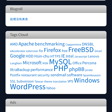
Blogroll
這裡沒有美食
Tags Cloud
Apache
benchmarking
AMD
DNSBL
Coppermine
FreeBSD
Firefox
fio
free
eAccelerator
extension
Gmail
Google
IE
HDD
Hsin-chu
Intel
HTTPS
Lenovo
Javascript
MySQL
Microsoft
Percona
Office
Longhorn
MSN
PHP
phpBB
XtraBackup
performance
pirate
sendmail
software
Postfix
restaurant
security
SpamAssassin
Windows
SSL
Subversion
VPS
Taiwan
theme
translation
WordPress
Yahoo
Ads