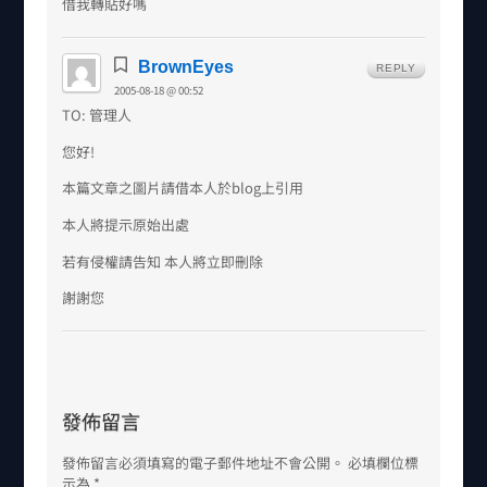
借我轉貼好嗎
BrownEyes
REPLY
2005-08-18 @ 00:52
TO: 管理人
您好!
本篇文章之圖片請借本人於blog上引用
本人將提示原始出處
若有侵權請告知 本人將立即刪除
謝謝您
發佈留言
發佈留言必須填寫的電子郵件地址不會公開。
必填欄位標
示為
*