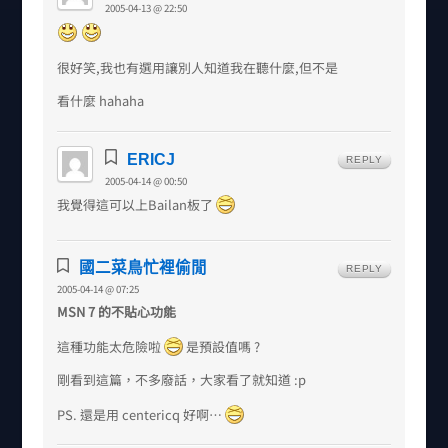
2005-04-13 @ 22:50
很好笑,我也有選用讓別人知道我在聽什麼,但不是
看什麼 hahaha
ERICJ
REPLY
2005-04-14 @ 00:50
我覺得這可以上Bailan板了
國二菜鳥忙裡偷閒
REPLY
2005-04-14 @ 07:25
MSN 7 的不貼心功能
這種功能太危險啦
是預設值嗎 ?
剛看到這篇，不多廢話，大家看了就知道 :p
PS. 還是用 centericq 好啊…