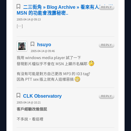
二三街角 » Blog Archive » 看來有人不知道
REPLY
MSN 的功能會洩露秘密..
2005-04-14 @ 09:13
[…]
hsuyo
REPLY
2005-04-14 @ 09:46
我用 windows media player 試了一下
發現影片檔似乎不會在 MSN 上顯示名稱耶
有沒有可能是對方自己更改 MP3 的 ID3 tag?
因為 PTT sex 版上就有人這樣惡搞
CLK Observatory
REPLY
2005-04-14 @ 10:21
客戶經驗改進個屁
不多說，看這裡