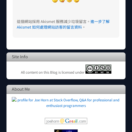
這個網站採用 Akismet 服務減少垃圾留言。
進一步了解
Akismet 如何處理網站訪客的留言資料
。
Site Info
All content on this Blog is licensed under
About Me