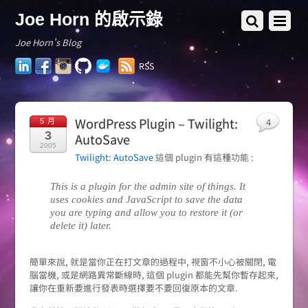
Joe Horn 的啟示錄
Joe Horn's Blog
LinkedIn
Facebook
Instagram
GitHub
Docker
RSS
Hub
WordPress Plugin – Twilight:
4
5 月
3
AutoSave
2005
Twilight: AutoSave
這個 plugin 有這種功能 :
This is a plugin for the admin site of things. It
uses cookies and JavaScript to save the data
you are typing and allow you to restore it (or
delete it) later.
簡單來說, 就是當你正在打文章的過程中, 視窗不小心被關閉, 電
腦當機, 或是網路異常斷線時, 這個 plugin 都能先幫你暫存起來,
讓你在重新要進行發表時選擇要不要回復原本的文章.