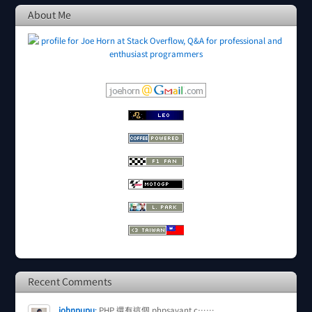
About Me
Recent Comments
johnpupu
:
PHP 還有這個 phpsavant.c……