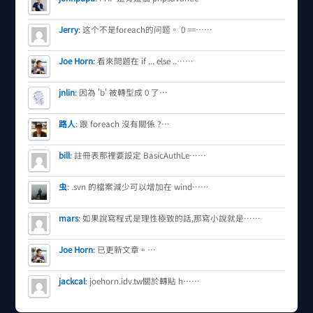
Jerry
:
这个不是foreach的问题。 0 ==……
Joe Horn
:
看來問題在 if ... else ..……
jnlin
:
因為 'b' 被轉型成 0 了…
路人
:
跟 foreach 沒有關係 ?…
bill
:
註冊表那裡要設定 BasicAuthLe……
虫
:
.svn 的檔案減少可以增加在 wind……
mars
:
如果說寫程式是理性極致的話,那寫小說就是……
Joe Horn
:
已更新文章。…
jackcal
:
joehorn.idv.tw關於轉貼 h……