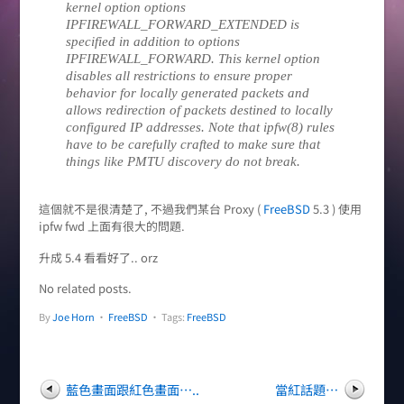
kernel option options
IPFIREWALL_FORWARD_EXTENDED is
specified in addition to options
IPFIREWALL_FORWARD. This kernel option
disables all restrictions to ensure proper
behavior for locally generated packets and
allows redirection of packets destined to locally
configured IP addresses. Note that ipfw(8) rules
have to be carefully crafted to make sure that
things like PMTU discovery do not break.
這個就不是很清楚了, 不過我們某台 Proxy (
FreeBSD
5.3 ) 使用
ipfw fwd 上面有很大的問題.
升成 5.4 看看好了.. orz
No related posts.
By
Joe Horn
•
FreeBSD
• Tags:
FreeBSD
藍色畫面跟紅色畫面…..
當紅話題…