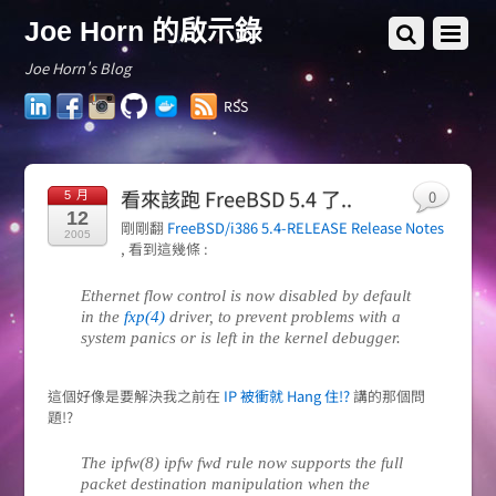
Joe Horn 的啟示錄
Joe Horn's Blog
LinkedIn
Facebook
Instagram
GitHub
Docker
RSS
Hub
看來該跑 FreeBSD 5.4 了..
0
5 月
12
剛剛翻
FreeBSD/i386 5.4-RELEASE Release Notes
2005
, 看到這幾條 :
Ethernet flow control is now disabled by default
in the
fxp(4)
driver, to prevent problems with a
system panics or is left in the kernel debugger.
這個好像是要解決我之前在
IP 被衝就 Hang 住!?
講的那個問
題!?
The ipfw(8) ipfw fwd rule now supports the full
packet destination manipulation when the