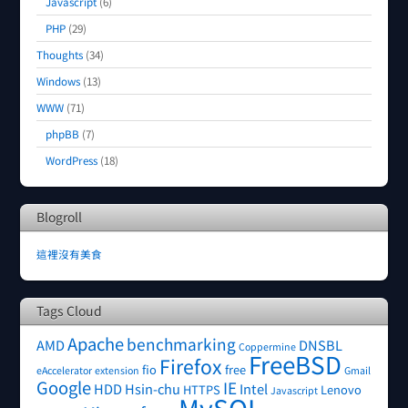
Javascript
(6)
PHP
(29)
Thoughts
(34)
Windows
(13)
WWW
(71)
phpBB
(7)
WordPress
(18)
Blogroll
這裡沒有美食
Tags Cloud
Apache
benchmarking
AMD
DNSBL
Coppermine
FreeBSD
Firefox
fio
free
eAccelerator
extension
Gmail
Google
IE
HDD
Hsin-chu
Intel
HTTPS
Lenovo
Javascript
MySQL