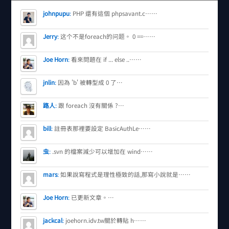
johnpupu
:
PHP 還有這個 phpsavant.c……
Jerry
:
这个不是foreach的问题。 0 ==……
Joe Horn
:
看來問題在 if ... else ..……
jnlin
:
因為 'b' 被轉型成 0 了…
路人
:
跟 foreach 沒有關係 ?…
bill
:
註冊表那裡要設定 BasicAuthLe……
虫
:
.svn 的檔案減少可以增加在 wind……
mars
:
如果說寫程式是理性極致的話,那寫小說就是……
Joe Horn
:
已更新文章。…
jackcal
:
joehorn.idv.tw關於轉貼 h……