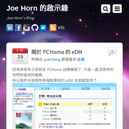
Joe Horn 的啟示錄
Joe Horn's Blog
LinkedIn
Facebook
Instagram
GitHub
Docker
RSS
Hub
關於 PCHome 的 eDM
0
5 月
19
昨晚在
yuecheng
那裡看到
這篇
.
2005
因為我很早之前就在 PCHome 註冊帳號了, 只是一直沒使用到
他們所提供的服務.
所以我昨天就把所有強制寄送的 eDM 全部都取消了 :