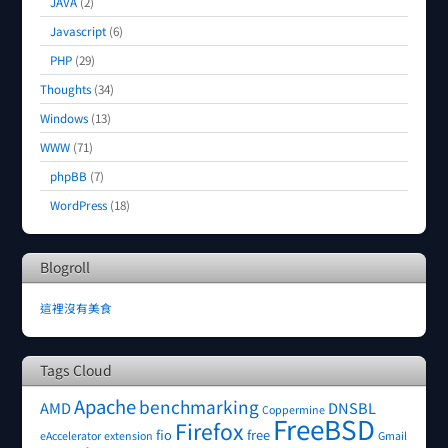
JAVA
(2)
Javascript
(6)
PHP
(29)
Thoughts
(34)
Windows
(13)
WWW
(71)
phpBB
(7)
WordPress
(18)
Blogroll
這裡沒有美食
Tags Cloud
Apache
benchmarking
AMD
DNSBL
Coppermine
FreeBSD
Firefox
fio
free
eAccelerator
extension
Gmail