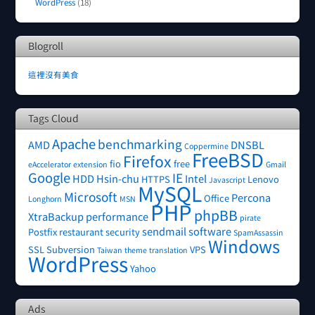
WordPress
(18)
Blogroll
這裡沒有美食
Tags Cloud
Apache
benchmarking
AMD
DNSBL
Coppermine
FreeBSD
Firefox
fio
free
eAccelerator
extension
Gmail
Google
IE
HDD
Hsin-chu
Intel
HTTPS
Lenovo
Javascript
MySQL
Microsoft
Percona
Office
Longhorn
MSN
PHP
phpBB
XtraBackup
performance
pirate
sendmail
software
Postfix
restaurant
security
SpamAssassin
Windows
SSL
Subversion
VPS
Taiwan
theme
translation
WordPress
Yahoo
Ads