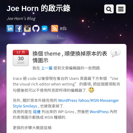
Joe Horn 的啟示錄
Joe Horn's Blog
LinkedIn
Facebook
Instagram
GitHub
Docker
RSS
Hub
換個 theme , 順便換掉原本的表
5
12 月
30
情圖示
2005
我在
上一篇
提到文章編輯器的一些問題.
trace 過 code 以後發現在後台的 Users 頁面最下方有個 “Use
the visual rich editor when writing” 的選項, 把這個選項取消
勾選後就可以不使用所見即所得的編輯器了.
另外, 關於原本升級完用的
WordPress Yahoo/MSN Messenger
Style Smileys
, 也被我拿掉了.
改用的是在
這邊
列出來的 WP-Grins , 然後把
WordPress
內附
的表情圖示都換成 MSN 種類的.
更換的步驟大概是這樣: