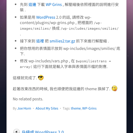
先到
這邊
下載
WP Grins
, 解壓縮後依照裡面的說明進行安
裝 .
如果是用
WordPress
2.0 的話, 請修改 wp-
content/plugins/wp-grins.php , 把裡面的
/wp-
換成
images/smilies/
/wp-includes/images/smilies/
.
接下來到
這裡
把
smilies2.tar.gz
抓下來進行解壓縮 .
把你想用的表情圖示放到 wp-includes/images/smilies/ 底
下.
修改 wp-includes/vars.php , 在
$wpsmiliestrans =
這行下面就是輸入字串與表情圖示檔的對應.
array(
這樣就完成了.
趁著改東改西的時候, 我也順便把我這邊的 theme 換掉了.
No related posts.
By
Joe Horn
•
About My Sites
• Tags:
theme
,
WP-Grins
升級成 WordPress 2.0