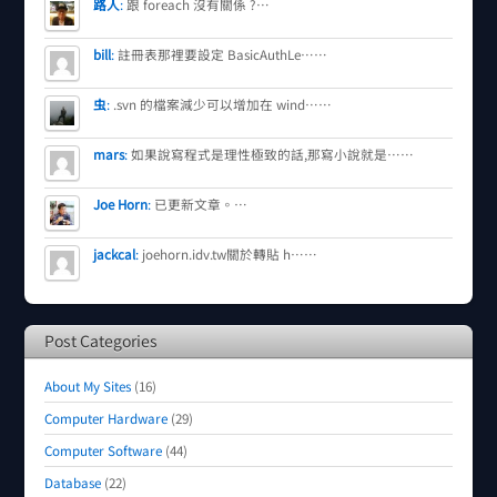
路人
:
跟 foreach 沒有關係 ?…
bill
:
註冊表那裡要設定 BasicAuthLe……
虫
:
.svn 的檔案減少可以增加在 wind……
mars
:
如果說寫程式是理性極致的話,那寫小說就是……
Joe Horn
:
已更新文章。…
jackcal
:
joehorn.idv.tw關於轉貼 h……
Post Categories
About My Sites
(16)
Computer Hardware
(29)
Computer Software
(44)
Database
(22)