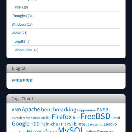
PHP
(29)
Thoughts
(34)
Windows
(13)
WWW
(71)
phpBB
(7)
WordPress
(18)
Blogroll
這裡沒有美食
Tags Cloud
Apache
benchmarking
AMD
DNSBL
Coppermine
FreeBSD
Firefox
fio
free
eAccelerator
extension
Gmail
Google
IE
HDD
Hsin-chu
Intel
HTTPS
Lenovo
Javascript
MySQL
Microsoft
Percona
Office