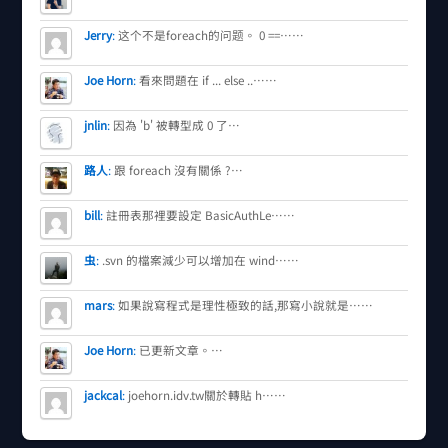
Jerry
:
这个不是foreach的问题。 0 ==……
Joe Horn
:
看來問題在 if ... else ..……
jnlin
:
因為 'b' 被轉型成 0 了…
路人
:
跟 foreach 沒有關係 ?…
bill
:
註冊表那裡要設定 BasicAuthLe……
虫
:
.svn 的檔案減少可以增加在 wind……
mars
:
如果說寫程式是理性極致的話,那寫小說就是……
Joe Horn
:
已更新文章。…
jackcal
:
joehorn.idv.tw關於轉貼 h……