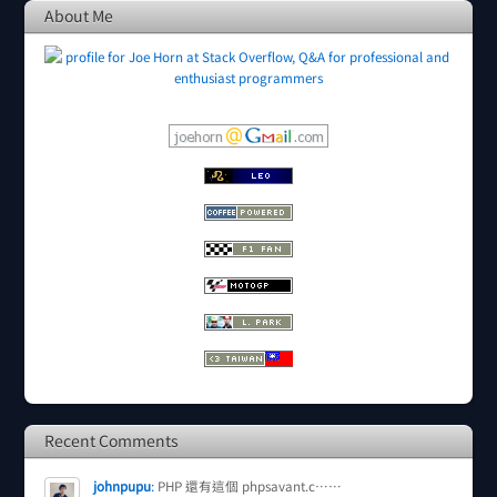
About Me
Recent Comments
johnpupu
:
PHP 還有這個 phpsavant.c……