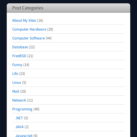
Post Categories
About My Sites
(16)
Computer Hardware
(29)
Computer Software
(44)
Database
(22)
FreeBSD
(21)
Funny
(14)
Life
(23)
Linux
(5)
Mail
(19)
Network
(11)
Programing
(40)
.NET
(5)
JAVA
(2)
Javascript
(6)