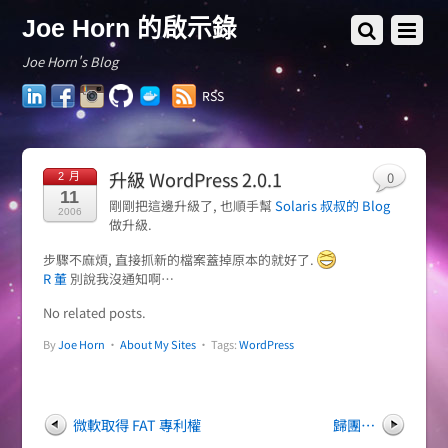
Joe Horn 的啟示錄
Joe Horn's Blog
LinkedIn
Facebook
Instagram
GitHub
Docker
RSS
Hub
升級 WordPress 2.0.1
0
2 月
11
剛剛把這邊升級了, 也順手幫
Solaris 叔叔的 Blog
2006
做升級.
步驟不麻煩, 直接抓新的檔案蓋掉原本的就好了.
R 董
別說我沒通知啊…
No related posts.
By
Joe Horn
•
About My Sites
• Tags:
WordPress
微軟取得 FAT 專利權
歸團…