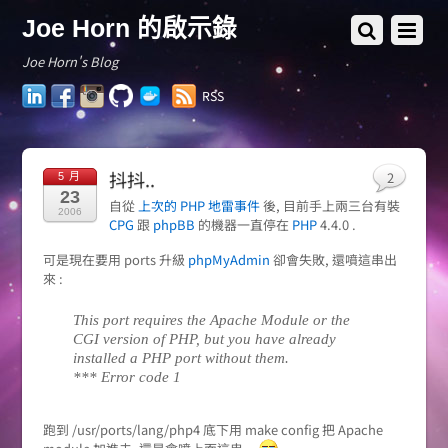
Joe Horn 的啟示錄
Joe Horn's Blog
LinkedIn
Facebook
Instagram
GitHub
Docker
RSS
Hub
抖抖..
2
5 月
23
自從
上次的 PHP 地雷事件
後, 目前手上兩三台有裝
2006
CPG
跟
phpBB
的機器一直停在
PHP
4.4.0 .
可是現在要用 ports 升級
phpMyAdmin
卻會失敗, 還噴這串出
來 :
This port requires the Apache Module or the
CGI version of PHP, but you have already
installed a PHP port without them.
*** Error code 1
跑到 /usr/ports/lang/php4 底下用 make config 把 Apache