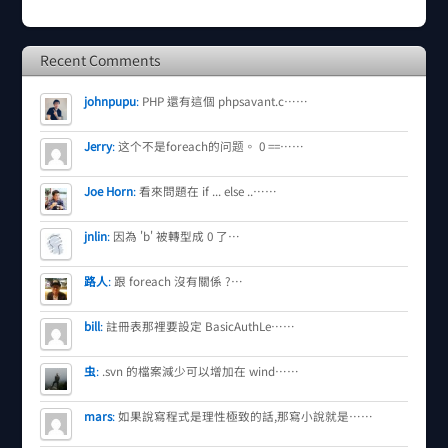
Recent Comments
johnpupu
:
PHP 還有這個 phpsavant.c……
Jerry
:
这个不是foreach的问题。 0 ==……
Joe Horn
:
看來問題在 if ... else ..……
jnlin
:
因為 'b' 被轉型成 0 了…
路人
:
跟 foreach 沒有關係 ?…
bill
:
註冊表那裡要設定 BasicAuthLe……
虫
:
.svn 的檔案減少可以增加在 wind……
mars
:
如果說寫程式是理性極致的話,那寫小說就是……