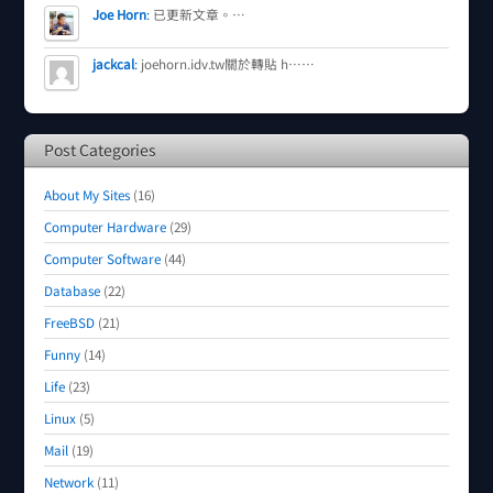
Joe Horn
:
已更新文章。…
jackcal
:
joehorn.idv.tw關於轉貼 h……
Post Categories
About My Sites
(16)
Computer Hardware
(29)
Computer Software
(44)
Database
(22)
FreeBSD
(21)
Funny
(14)
Life
(23)
Linux
(5)
Mail
(19)
Network
(11)