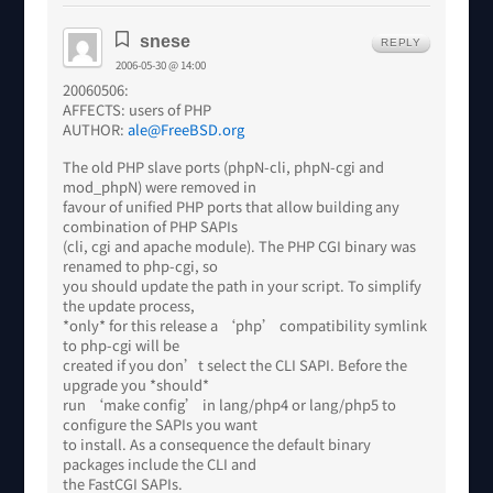
snese
REPLY
2006-05-30 @ 14:00
20060506:
AFFECTS: users of PHP
AUTHOR:
ale@FreeBSD.org
The old PHP slave ports (phpN-cli, phpN-cgi and
mod_phpN) were removed in
favour of unified PHP ports that allow building any
combination of PHP SAPIs
(cli, cgi and apache module). The PHP CGI binary was
renamed to php-cgi, so
you should update the path in your script. To simplify
the update process,
*only* for this release a ‘php’ compatibility symlink
to php-cgi will be
created if you don’t select the CLI SAPI. Before the
upgrade you *should*
run ‘make config’ in lang/php4 or lang/php5 to
configure the SAPIs you want
to install. As a consequence the default binary
packages include the CLI and
the FastCGI SAPIs.