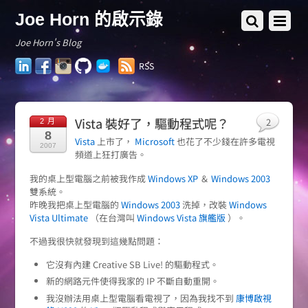
Joe Horn 的啟示錄
Joe Horn's Blog
LinkedIn
Facebook
Instagram
GitHub
Docker
RSS
Hub
Vista 裝好了，驅動程式呢？
2
2 月
8
Vista
上市了，
Microsoft
也花了不少錢在許多電視
2007
頻道上狂打廣告。
我的桌上型電腦之前被我作成
Windows XP
＆
Windows 2003
雙系統。
昨晚我把桌上型電腦的
Windows 2003
洗掉，改裝
Windows
Vista Ultimate
（在台灣叫
Windows Vista 旗艦版
）。
不過我很快就發現到這幾點問題：
它沒有內建 Creative SB Live! 的驅動程式。
新的網路元件使得我家的 IP 不斷自動重開。
我沒辦法用桌上型電腦看電視了，因為我找不到
康博啟視