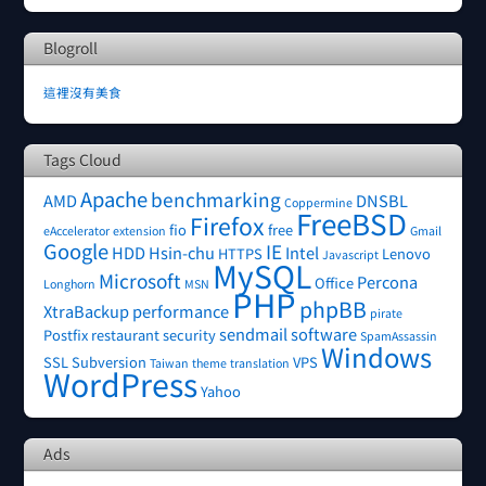
Blogroll
這裡沒有美食
Tags Cloud
Apache
benchmarking
AMD
DNSBL
Coppermine
FreeBSD
Firefox
fio
free
eAccelerator
extension
Gmail
Google
IE
HDD
Hsin-chu
Intel
HTTPS
Lenovo
Javascript
MySQL
Microsoft
Percona
Office
Longhorn
MSN
PHP
phpBB
XtraBackup
performance
pirate
sendmail
software
Postfix
restaurant
security
SpamAssassin
Windows
SSL
Subversion
VPS
Taiwan
theme
translation
WordPress
Yahoo
Ads