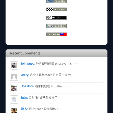
Recent Comments
johnpupu
:
PHP 還有這個 phpsavant.c……
Jerry
:
这个不是foreach的问题。 0 ==……
Joe Horn
:
看來問題在 if ... else ..……
jnlin
:
因為 'b' 被轉型成 0 了…
路人
:
跟 foreach 沒有關係 ?…