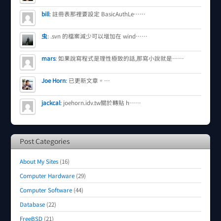
bill
:
註冊表那裡要設定 BasicAuthLe……
虫
:
.svn 的檔案減少可以增加在 wind……
mars
:
如果說寫程式是理性極致的話,那寫小說就是……
Joe Horn
:
已更新文章。…
jackcal
:
joehorn.idv.tw關於轉貼 h……
Post Categories
About My Sites
(16)
Computer Hardware
(29)
Computer Software
(44)
Database
(22)
FreeBSD
(21)