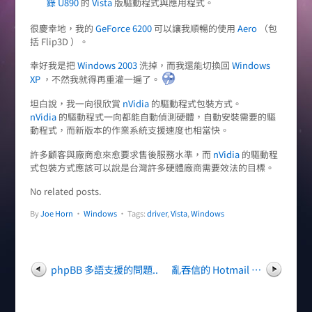
錄 U890
的
Vista
版驅動程式與應用程式。
很慶幸地，我的
GeForce 6200
可以讓我順暢的使用
Aero
（包
括 Flip3D ）。
幸好我是把
Windows 2003
洗掉，而我還能切換回
Windows
XP
，不然我就得再重灌一遍了。
坦白說，我一向很欣賞
nVidia
的驅動程式包裝方式。
nVidia
的驅動程式一向都能自動偵測硬體，自動安裝需要的驅
動程式，而新版本的作業系統支援速度也相當快。
許多顧客與廠商愈來愈要求售後服務水準，而
nVidia
的驅動程
式包裝方式應該可以說是台灣許多硬體廠商需要效法的目標。
No related posts.
By
Joe Horn
•
Windows
• Tags:
driver
,
Vista
,
Windows
phpBB 多語支援的問題..
亂吞信的 Hotmail …