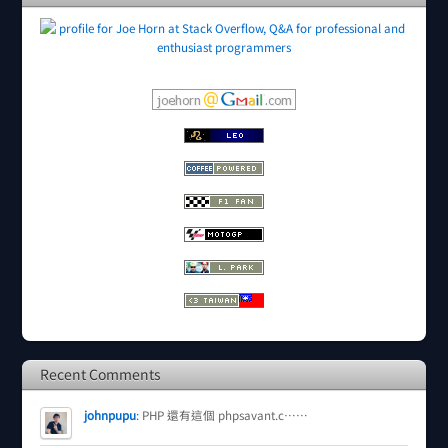
Recent Comments
johnpupu
:
PHP 還有這個 phpsavant.c……