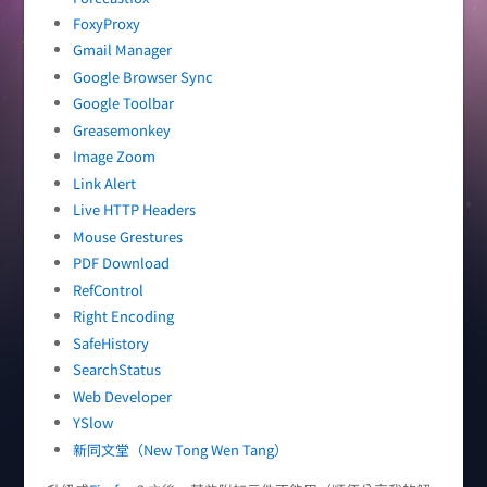
FoxyProxy
Gmail Manager
Google Browser Sync
Google Toolbar
Greasemonkey
Image Zoom
Link Alert
Live HTTP Headers
Mouse Grestures
PDF Download
RefControl
Right Encoding
SafeHistory
SearchStatus
Web Developer
YSlow
新同文堂（New Tong Wen Tang）