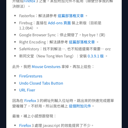
升級成
Firefox
3 之後，某些附加元件不能用（順便分享我的解
決辦法）。
Fasterfox：解法請參考
這篇部落格文章
。
Firebug：直接在
Add-ons 頁面
裝上新版（目前是
1.2.0b4）。
Google Browser Sync：停止開發了，bye bye！(哭)
Right Encoding：解法請參考
這篇部落格文章
。
SafeHistory：找不到解法…. 也不知道還需不需要… orz
新同文堂（New Tong Wen Tang）：安裝
0.3.9.1 版
。
此外，我把
Mouse Grestures
拿掉，再加上這些：
FireGrestures
Undo Closed Tabs Button
URL Fixer
因為在
Firefox
3 的網址列輸入位址時，跳出來的快速完成選單
變複雜了，不好用，所以我也補上
這個附加元件
。
最後，補上小感想跟發現：
Firefox
3 處理 javascript 的效能提昇了不少。