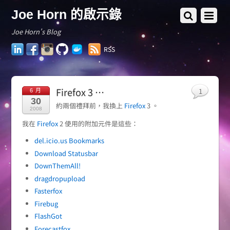
Joe Horn 的啟示錄
Joe Horn's Blog
LinkedIn
Facebook
Instagram
GitHub
Docker
RSS
Hub
Firefox 3 …
1
6 月
30
約兩個禮拜前，我換上
Firefox
3 。
2008
我在
Firefox
2 使用的附加元件是這些：
del.icio.us Bookmarks
Download Statusbar
DownThemAll!
dragdropupload
Fasterfox
Firebug
FlashGot
Forecastfox