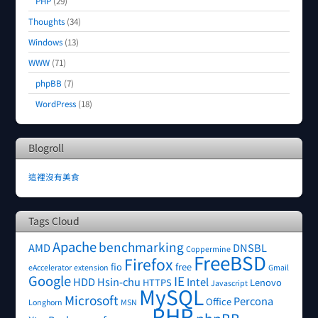
PHP
(29)
Thoughts
(34)
Windows
(13)
WWW
(71)
phpBB
(7)
WordPress
(18)
Blogroll
這裡沒有美食
Tags Cloud
Apache
benchmarking
AMD
DNSBL
Coppermine
FreeBSD
Firefox
fio
free
eAccelerator
extension
Gmail
Google
IE
HDD
Hsin-chu
Intel
HTTPS
Lenovo
Javascript
MySQL
Microsoft
Percona
Office
Longhorn
MSN
PHP