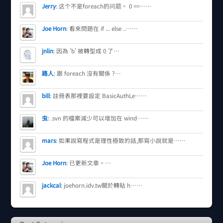
Jerry
:
这个不是foreach的问题。 0 ==……
Joe Horn
:
看來問題在 if ... else ..……
jnlin
:
因為 'b' 被轉型成 0 了…
路人
:
跟 foreach 沒有關係 ?…
bill
:
註冊表那裡要設定 BasicAuthLe……
虫
:
.svn 的檔案減少可以增加在 wind……
mars
:
如果說寫程式是理性極致的話,那寫小說就是……
Joe Horn
:
已更新文章。…
jackcal
:
joehorn.idv.tw關於轉貼 h……