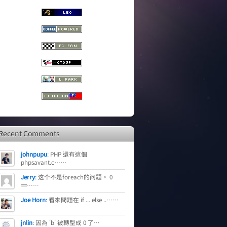
Recent Comments
johnpupu
:
PHP 還有這個
phpsavant.c……
Jerry
:
这个不是foreach的问题。 0
==……
Joe Horn
:
看來問題在 if ... else ..……
jnlin
:
因為 'b' 被轉型成 0 了…