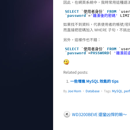
因此，在網頁系統中，我時常用這種語
SELECT
`使用者身份`
FROM
`use
`
password
`=
'雜湊後的密碼'
LIMI
如果找不到資料，代表使用者的帳號/密
而直接把密碼加入 WHERE 子句，不挑出來
另外，這樣作也不錯：
SELECT
`使用者身份`
FROM
`use
`
password
`=
PASSWORD
(
'雜湊前
Related posts:
一些增進 MySQL 效能的 tips
By
Joe Horn
•
Database
• Tags:
MySQL
,
per
WD3200BEVE 還蠻凶悍的嘛～