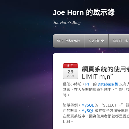
Joe Horn 的啟示錄
Joe Horn's Blog
VPS Referrals
My Plurk
My Plurk
5 月
網頁系統的使用者驗
29
LIMIT m,n”
2009
幾個小時前，
PTT
的
Database 板
又有
其實，在大多數的網頁系統中，”SELECT …
時。
簡單舉例，
MySQL
的 “SELECT …
西的數量，
MySQL
會在籃子裝滿後就停
在網頁系統中，因為使用者帳號都是獨
比對。