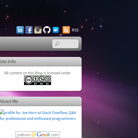
LinkedIn
Facebook
Instagram
GitHub
Docker
RSS
Hub
Site Info
All content on this Blog is licensed under
About Me