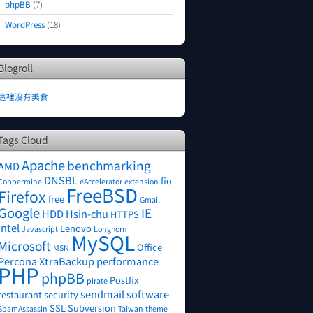
phpBB
(7)
WordPress
(18)
Blogroll
這裡沒有美食
Tags Cloud
Apache
benchmarking
AMD
DNSBL
fio
Coppermine
eAccelerator
extension
FreeBSD
Firefox
free
Gmail
Google
IE
HDD
Hsin-chu
HTTPS
Intel
Lenovo
Javascript
Longhorn
MySQL
Microsoft
Office
MSN
Percona XtraBackup
performance
PHP
phpBB
Postfix
pirate
sendmail
software
restaurant
security
SSL
Subversion
SpamAssassin
Taiwan
theme