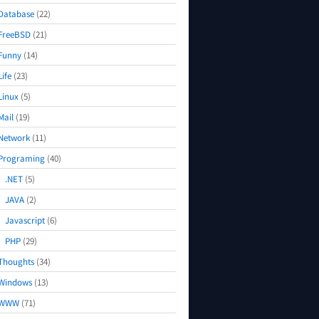
Database
(22)
FreeBSD
(21)
Funny
(14)
Life
(23)
Linux
(5)
Mail
(19)
Network
(11)
Programing
(40)
.NET
(5)
JAVA
(2)
Javascript
(6)
PHP
(29)
Thoughts
(34)
Windows
(13)
WWW
(71)