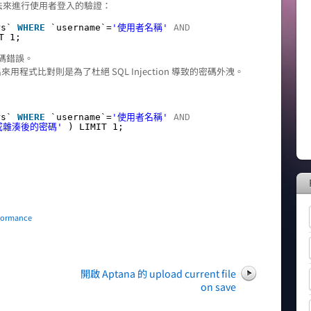
法來進行使用者登入的驗證：
rs`
WHERE
`username`=
'使用者名稱'
AND
T 1;
碼錯誤。
用程式比對則是為了杜絕 SQL Injection 導致的密碼外洩。
rs`
WHERE
`username`=
'使用者名稱'
AND
或雜湊後的密碼'
) LIMIT 1;
formance
開啟 Aptana 的 upload current file
on save