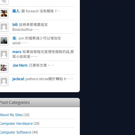
路人
:
跟 foreach 沒有關係 ?…
bill
:
註冊表那裡要設定
BasicAuthLe……
虫
:
.svn 的檔案減少可以增加在
wind……
mars
:
如果說寫程式是理性極致的話,那
寫小說就是……
Joe Horn
:
已更新文章。…
jackcal
:
joehorn.idv.tw關於轉貼 h……
Post Categories
About My Sites
(16)
Computer Hardware
(29)
Computer Software
(44)