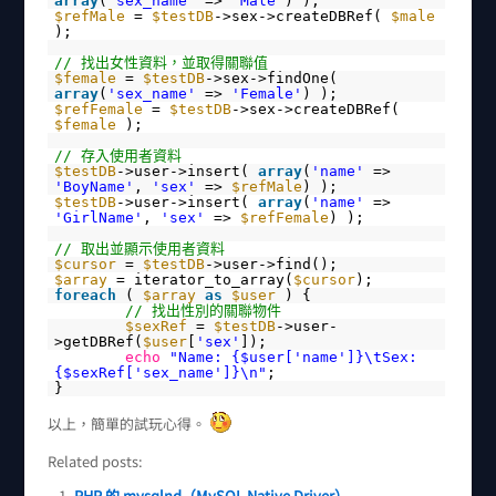
array
(
'sex_name'
=>
'Male'
) );
$refMale
=
$testDB
->sex->createDBRef(
$male
);
// 找出女性資料，並取得關聯值
$female
=
$testDB
->sex->findOne(
array
(
'sex_name'
=>
'Female'
) );
$refFemale
=
$testDB
->sex->createDBRef(
$female
);
// 存入使用者資料
$testDB
->user->insert(
array
(
'name'
=>
'BoyName'
,
'sex'
=>
$refMale
) );
$testDB
->user->insert(
array
(
'name'
=>
'GirlName'
,
'sex'
=>
$refFemale
) );
// 取出並顯示使用者資料
$cursor
=
$testDB
->user->find();
$array
= iterator_to_array(
$cursor
);
foreach
(
$array
as
$user
) {
// 找出性別的關聯物件
$sexRef
=
$testDB
->user-
>getDBRef(
$user
[
'sex'
]);
echo
"Name: {$user['name']}\tSex:
{$sexRef['sex_name']}\n"
;
}
以上，簡單的試玩心得。
Related posts:
PHP 的 mysqlnd（MySQL Native Driver）