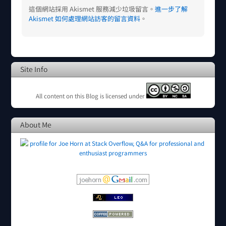
這個網站採用 Akismet 服務減少垃圾留言。
進一步了解
Akismet 如何處理網站訪客的留言資料
。
Site Info
All content on this Blog is licensed under
About Me