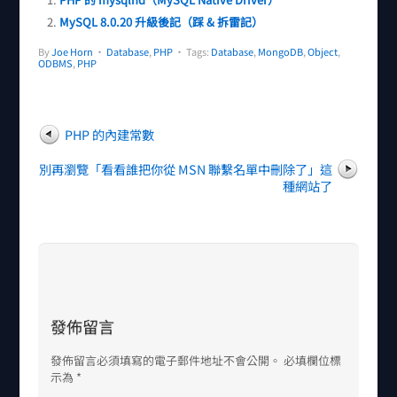
MySQL 8.0.20 升級後記（踩 & 拆雷記）
By
Joe Horn
•
Database
,
PHP
• Tags:
Database
,
MongoDB
,
Object
,
ODBMS
,
PHP
PHP 的內建常數
別再瀏覽「看看誰把你從 MSN 聯繫名單中刪除了」這
種網站了
發佈留言
發佈留言必須填寫的電子郵件地址不會公開。
必填欄位標
示為
*