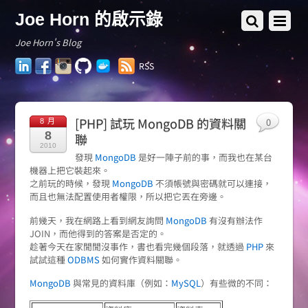
Joe Horn 的啟示錄
Joe Horn's Blog
LinkedIn
Facebook
Instagram
GitHub
Docker
RSS
Hub
[PHP] 試玩 MongoDB 的資料關
0
8 月
8
聯
2010
發現
MongoDB
是好一陣子前的事，而我也在某台
機器上把它裝起來。
之前玩的時候，發現
MongoDB
不須帳號與密碼就可以連接，
而且也無法配置使用者權限，所以把它丟在旁邊。
前幾天，我在網路上看到網友詢問
MongoDB
有沒有辦法作
JOIN，而他得到的答案是否定的。
趁著今天在家閒閒沒事作，書也看完幾個段落，就透過
PHP
來
試試這種
ODBMS
如何實作資料關聯。
MongoDB
與常見的資料庫（例如：
MySQL
）有些微的不同：