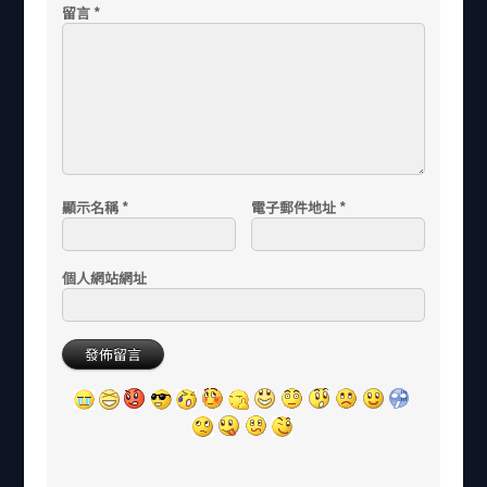
留言
*
顯示名稱
*
電子郵件地址
*
個人網站網址