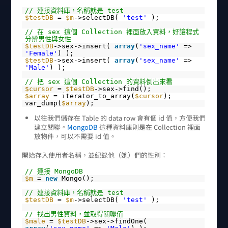
// 連接資料庫，名稱就是 test
$testDB
=
$m
->selectDB(
'test'
);
// 在 sex 這個 Collection 裡面放入資料，好讓程式
分辨男性與女性
$testDB
->sex->insert(
array
(
'sex_name'
=>
'Female'
) );
$testDB
->sex->insert(
array
(
'sex_name'
=>
'Male'
) );
// 把 sex 這個 Collection 的資料倒出來看
$cursor
=
$testDB
->sex->find();
$array
= iterator_to_array(
$cursor
);
var_dump(
$array
);
以往我們儲存在 Table 的 data row 會有個 id 值，方便我們
建立關聯。
MongoDB
這種資料庫則是在 Collection 裡面
放物件，可以不需要 id 值。
開始存入使用者名稱，並紀錄他（她）們的性別：
// 連接 MongoDB
$m
=
new
Mongo();
// 連接資料庫，名稱就是 test
$testDB
=
$m
->selectDB(
'test'
);
// 找出男性資料，並取得關聯值
$male
=
$testDB
->sex->findOne(