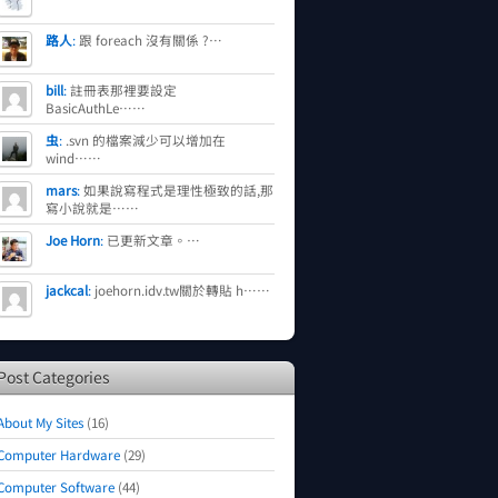
路人
:
跟 foreach 沒有關係 ?…
bill
:
註冊表那裡要設定
BasicAuthLe……
虫
:
.svn 的檔案減少可以增加在
wind……
mars
:
如果說寫程式是理性極致的話,那
寫小說就是……
Joe Horn
:
已更新文章。…
jackcal
:
joehorn.idv.tw關於轉貼 h……
Post Categories
About My Sites
(16)
Computer Hardware
(29)
Computer Software
(44)