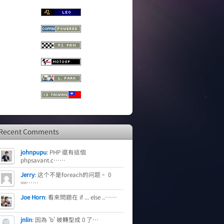
Recent Comments
johnpupu
:
PHP 還有這個
phpsavant.c……
Jerry
:
这个不是foreach的问题。 0
==……
Joe Horn
:
看來問題在 if ... else ..……
jnlin
:
因為 'b' 被轉型成 0 了…