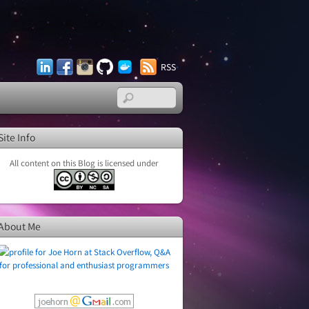
LinkedIn
Facebook
Instagram
GitHub
Docker
RSS
Hub
Site Info
All content on this Blog is licensed under
About Me