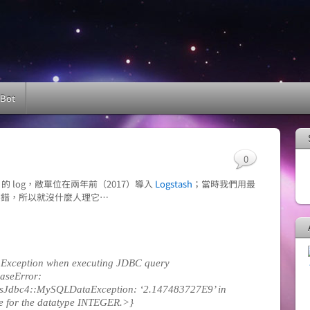
 Bot
0
的 log，敝單位在兩年前（2017）導入
Logstash
；當時我們用最
況還不錯，所以就沒什麼人理它…
] Exception when executing JDBC query
aseError:
sJdbc4::MySQLDataException: ‘2.147483727E9’ in
ge for the datatype INTEGER.>}