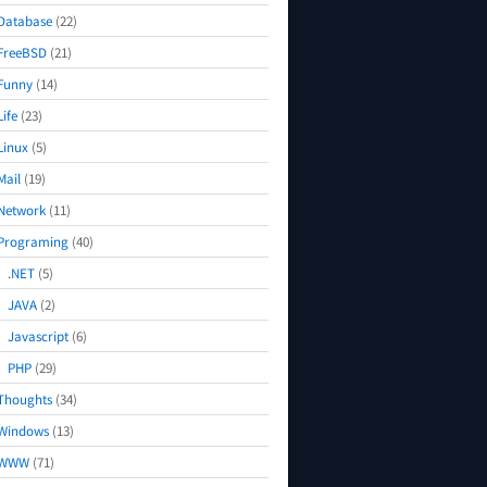
Database
(22)
FreeBSD
(21)
Funny
(14)
Life
(23)
Linux
(5)
Mail
(19)
Network
(11)
Programing
(40)
.NET
(5)
JAVA
(2)
Javascript
(6)
PHP
(29)
Thoughts
(34)
Windows
(13)
WWW
(71)