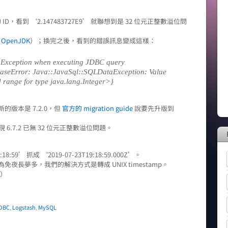
的 ID，看到 ‘2.147483727E9’ 就聯想到是 32 位元正整數溢位問
用
OpenJDK
）；換完之後，看到的錯誤訊息變成這樣：
] Exception when executing JDBC query
aseError: Java::JavaSql::SQLDataException: Value
d range for type java.lang.Integer>}
的版本是 7.2.0，但
官方的 migration guide
說要先升版到
 6.7.2 已無 32 位元正整數溢位問題。
18:59’ 抓成 ‘2019-07-23T19:18:59.000Z’。
夜長夢多，我們的解決方式是轉成 UNIX timestamp。
）
DBC
,
Logstash
,
MySQL