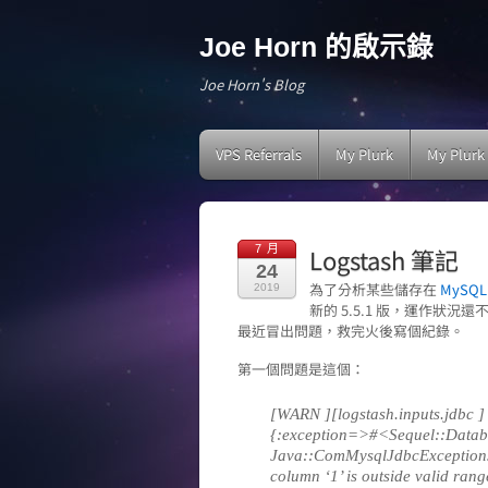
Joe Horn 的啟示錄
Joe Horn's Blog
VPS Referrals
My Plurk
My Plurk
7 月
Logstash 筆記
24
為了分析某些儲存在
MySQL
2019
新的 5.5.1 版，運作狀
最近冒出問題，救完火後寫個紀錄。
第一個問題是這個：
[WARN ][logstash.inputs.jdbc 
{:exception=>#<Sequel::Datab
Java::ComMysqlJdbcException
column ‘1’ is outside valid ran