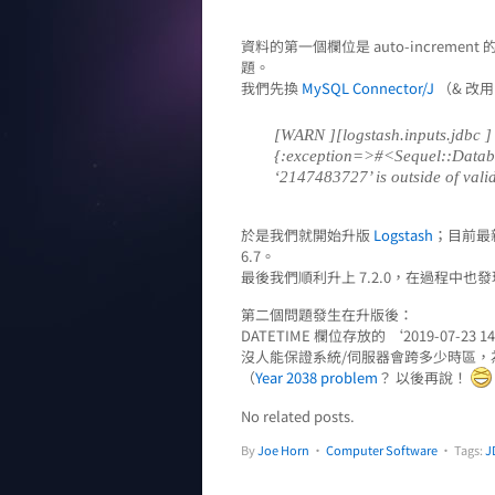
資料的第一個欄位是 auto-increment 
題。
我們先換
MySQL Connector/J
（& 改
[WARN ][logstash.inputs.jdbc 
{:exception=>#<Sequel::Datab
‘2147483727’ is outside of vali
於是我們就開始升版
Logstash
；目前最新
6.7。
最後我們順利升上 7.2.0，在過程中也發現
第二個問題發生在升版後：
DATETIME 欄位存放的 ‘2019-07-23 14:
沒人能保證系統/伺服器會跨多少時區，為免
（
Year 2038 problem
？ 以後再說！
No related posts.
By
Joe Horn
•
Computer Software
• Tags:
J