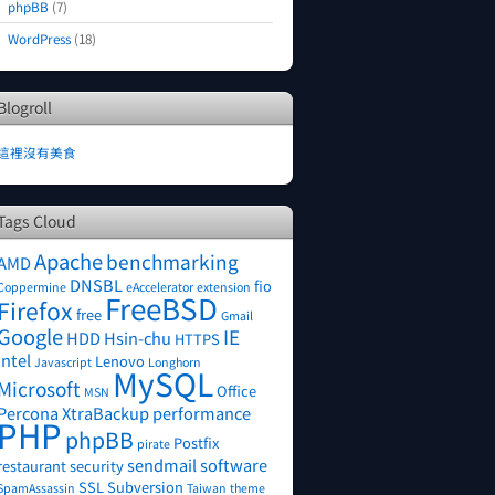
phpBB
(7)
WordPress
(18)
Blogroll
這裡沒有美食
Tags Cloud
Apache
benchmarking
AMD
DNSBL
fio
Coppermine
eAccelerator
extension
FreeBSD
Firefox
free
Gmail
Google
IE
HDD
Hsin-chu
HTTPS
Intel
Lenovo
Javascript
Longhorn
MySQL
Microsoft
Office
MSN
Percona XtraBackup
performance
PHP
phpBB
Postfix
pirate
sendmail
software
restaurant
security
SSL
Subversion
SpamAssassin
Taiwan
theme