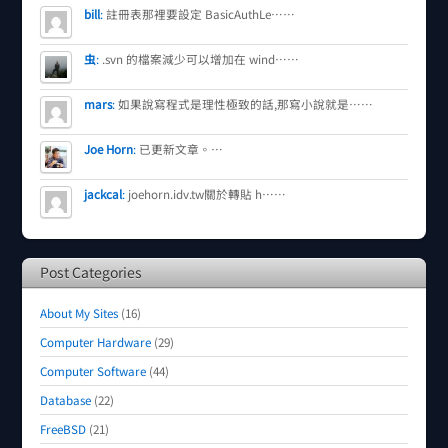
bill
:
註冊表那裡要設定 BasicAuthLe……
虫
:
.svn 的檔案減少可以增加在 wind……
mars
:
如果說寫程式是理性極致的話,那寫小說就是……
Joe Horn
:
已更新文章。…
jackcal
:
joehorn.idv.tw關於轉貼 h……
Post Categories
About My Sites
(16)
Computer Hardware
(29)
Computer Software
(44)
Database
(22)
FreeBSD
(21)