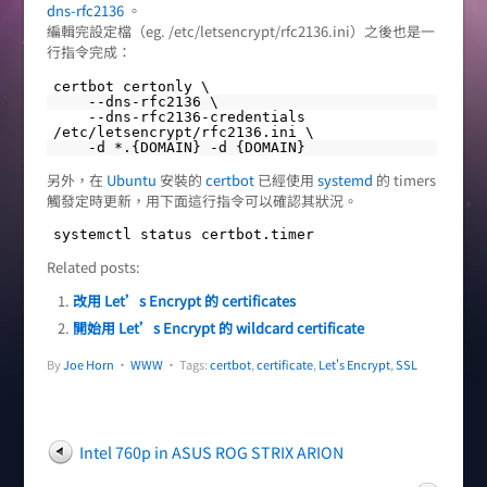
dns-rfc2136
。
編輯完設定檔（eg. /etc/letsencrypt/rfc2136.ini）之後也是一
行指令完成：
certbot certonly \
--dns-rfc2136 \
--dns-rfc2136-credentials
/etc/letsencrypt/rfc2136.ini \
-d *.{DOMAIN} -d {DOMAIN}
另外，在
Ubuntu
安裝的
certbot
已經使用
systemd
的 timers
觸發定時更新，用下面這行指令可以確認其狀況。
systemctl status certbot.timer
Related posts:
改用 Let’s Encrypt 的 certificates
開始用 Let’s Encrypt 的 wildcard certificate
By
Joe Horn
•
WWW
• Tags:
certbot
,
certificate
,
Let's Encrypt
,
SSL
Intel 760p in ASUS ROG STRIX ARION