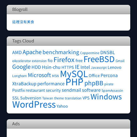
Blogroll
這裡沒有美食
Tags Cloud
Apache
benchmarking
AMD
DNSBL
Coppermine
FreeBSD
Firefox
fio
free
eAccelerator
extension
Gmail
Google
IE
HDD
Hsin-chu
Intel
HTTPS
Lenovo
Javascript
MySQL
Microsoft
Percona
Office
Longhorn
MSN
PHP
phpBB
XtraBackup
performance
pirate
sendmail
software
Postfix
restaurant
security
SpamAssassin
Windows
SSL
Subversion
VPS
Taiwan
theme
translation
WordPress
Yahoo
Ads