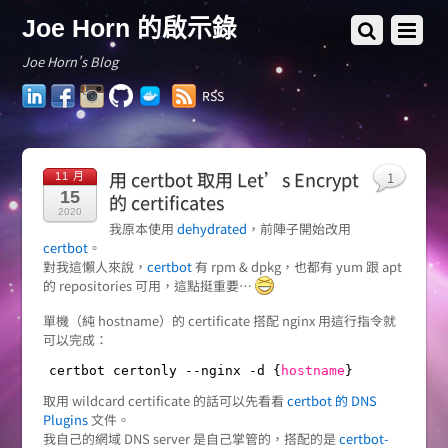
Joe Horn 的啟示錄
Joe Horn's Blog
LinkedIn
Facebook
Instagram
GitHub
Docker
RSS
Hub
用 certbot 取用 Let’s Encrypt
1
11 月
15
的 certificates
2020
我原本使用
dehydrated
，前陣子開始改用
certbot
。
對我這懶人來說，
certbot
有 rpm & dpkg，也都有 yum 跟 apt
的 repositories 可用，這點挺重要…
單機（純 hostname）的 certificate 搭配 nginx 用這行指令就
可以完成：
certbot certonly --nginx -d {
hostname
}
取用 wildcard certificate 的話可以先看看
certbot 的 DNS
Plugins
文件。
我自己的網域 DNS server 是自己掌管的，搭配的是
certbot-