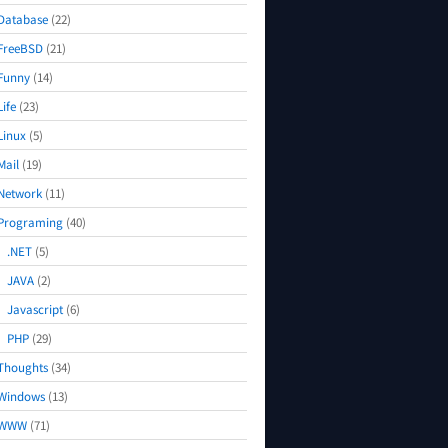
Database
(22)
FreeBSD
(21)
Funny
(14)
Life
(23)
Linux
(5)
Mail
(19)
Network
(11)
Programing
(40)
.NET
(5)
JAVA
(2)
Javascript
(6)
PHP
(29)
Thoughts
(34)
Windows
(13)
WWW
(71)