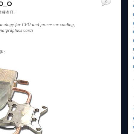
0
O_O
種產品 :
hnology for CPU and processor cooling,
and graphics cards
 :