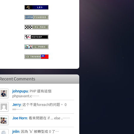
Recent Comments
johnpupu
:
PHP 還有這個
phpsavant.c……
Jerry
:
这个不是foreach的问题。 0
==……
Joe Horn
:
看來問題在 if ... else ..……
jnlin
:
因為 'b' 被轉型成 0 了…