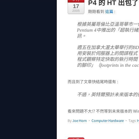
P4 的 HT 出包了
17
剛剛看到
這篇
:
2005
根據英屬哥倫比亞溫哥華市一位23
Pentium 4中推出的「超執行
訊。
週五在加拿大渥太華舉行的BD
用安裝於伺服器上的間諜程式，
程式觀察特定快取的執行時間，然
的腳印」（footprints in
而且到了文章快結尾時還有 :
不過，英特爾預計未來版本的微軟
看來問題不大!? 不然等到未來版本的 Windows
By
Joe Horn
•
Computer Hardware
• Tags:
H