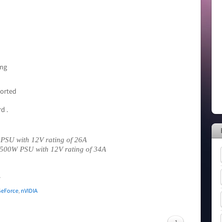
ing
ported
d .
 PSU with 12V rating of 26A
. 500W PSU with 12V rating of 34A
.
GeForce
,
nVIDIA