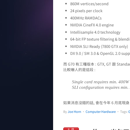
860M vertices/second
24 pixels per clock
400MHz RAMDACs
NVIDIA CineFX 4.0 engine
Intellisample 4.0 technology
64-bit FP texture filtering & blend
NVIDIA SLI Ready (7800 GTX only)
DX 9.0 / SM 3.0 & OpenGL 2.0 sup
而 G70 有三種版本 : GTX, GT 跟 Standar
比較嚇人的是這段 :
Single card requires min. 400W
SLI configuration requires min
如果消息沒錯的話, 會在今年 6 月底現身
By
Joe Horn
•
Computer Hardware
• Tags:
5 月