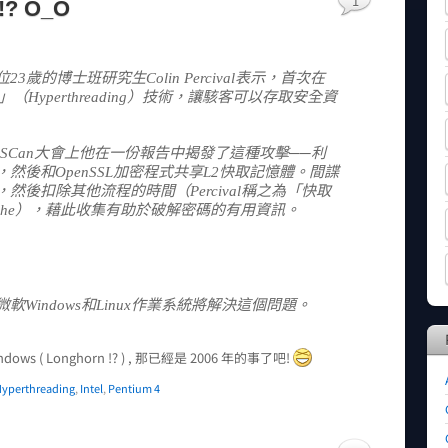
1
!? O_O
歲的博士班研究生Colin Percival表示，首次在
緒」（Hyperthreading）技術，讓駭客可以存取安全資
SCan大會上他在一份報告中揭發了這種攻擊──利
然後和OpenSSL加密程式共享L2快取記憶體。間諜
後扣除其他流程的時間（Percival稱之為「快取
 the cache），藉此收集有助於破解密碼的有用資訊。
Windows和Linux作業系統將解決這個問題。
 ( Longhorn !? ) , 那已經是 2006 年的事了吧!
yperthreading
,
Intel
,
Pentium 4