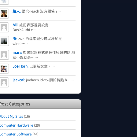
路人
:
跟 foreach 沒有關係 ?…
bill
:
註冊表那裡要設定
BasicAuthLe……
虫
:
.svn 的檔案減少可以增加在
wind……
mars
:
如果說寫程式是理性極致的話,那
寫小說就是……
Joe Horn
:
已更新文章。…
jackcal
:
joehorn.idv.tw關於轉貼 h……
Post Categories
About My Sites
(16)
Computer Hardware
(29)
Computer Software
(44)