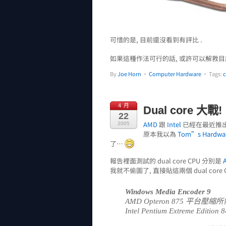
可惜的是, 目前還沒看到有評比 .
如果這種作法可行的話, 或許可以解救目
By
Joe Horn
•
Computer Hardware
• Tags:
c
4 月
Dual core 大戰!
22
AMD
跟
Intel
已經在最近推出 du
2005
原本我以為
Tom”s Hardwa
了…
報告裡面測試的 dual core CPU 分別是
我就不偷圖了, 直接貼這兩個 dual core 
Windows Media Encoder 9
AMD Opteron 875 平台壓縮
Intel Pentium Extreme Ed