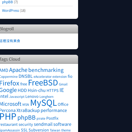
phpBB
(7)
WordPress
(18)
Blogroll
這裡沒有美食
Tags Cloud
Apache
benchmarking
AMD
DNSBL
fio
Coppermine
eAccelerator
extension
FreeBSD
Firefox
free
Gmail
Google
IE
HDD
Hsin-chu
HTTPS
Intel
Lenovo
Javascript
Longhorn
MySQL
Microsoft
Office
MSN
Percona XtraBackup
performance
PHP
phpBB
Postfix
pirate
sendmail
software
restaurant
security
SSL
Subversion
SpamAssassin
Taiwan
theme