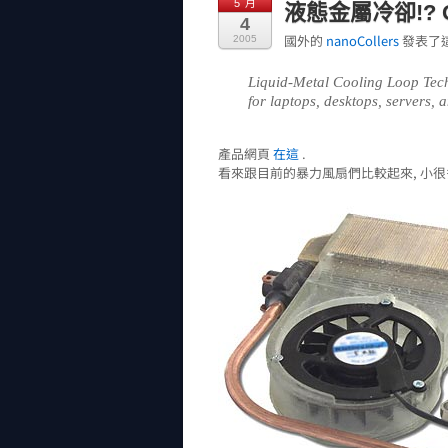
5 月
液態金屬冷卻!? 
4
國外的
nanoCollers
發表了這
2005
Liquid-Metal Cooling Loop Tec
for laptops, desktops, servers, 
產品網頁
在這
.
看來跟目前的暴力風扇們比較起來, 小很多