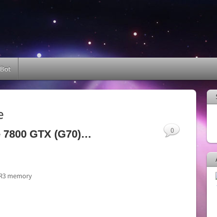
 Bot
e
0
e 7800 GTX (G70)…
DR3 memory