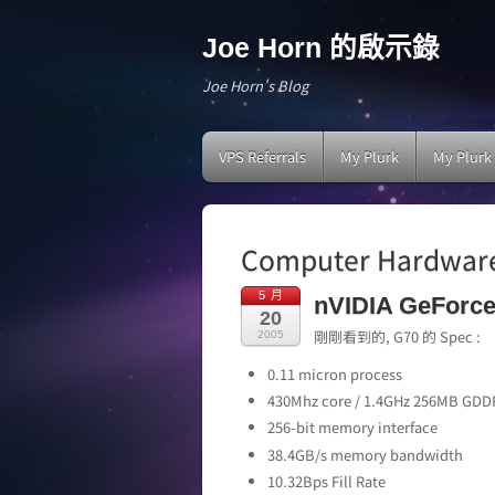
Joe Horn 的啟示錄
Joe Horn's Blog
VPS Referrals
My Plurk
My Plurk
Computer Hardwar
5 月
nVIDIA GeForc
20
剛剛看到的, G70 的 Spec :
2005
0.11 micron process
430Mhz core / 1.4GHz 256MB GD
256-bit memory interface
38.4GB/s memory bandwidth
10.32Bps Fill Rate