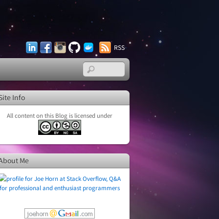
LinkedIn
Facebook
Instagram
GitHub
Docker
RSS
Hub
Site Info
All content on this Blog is licensed under
About Me