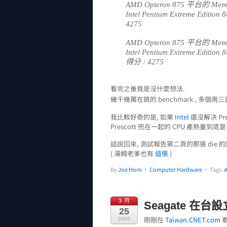
AMD Opteron 875 平台的 Memory
Intel Pentium Extreme Editio
4275
AMD Opteron 875 平台的 Memory
Intel Pentium Extreme Editio
得分 : 4275
看完之後我是沒什麼想法.
幾千幾萬在跳的 benchmark , 多
我比較好奇的是, 如果
Intel
還沒解決 Pre
Prescott 兜在一起的 CPU 產熱量到底
話說回來, 測試報告第二頁的那張 die 的
( 湯姆老爹也有
這張
)
By
Joe Horn
•
Computer Hardware
• Tags:
3 月
Seagate 在
25
剛剛在
Taiwan.CNET.com
看
2005