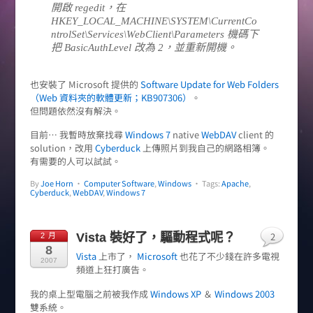
開啟 regedit，在
HKEY_LOCAL_MACHINE\SYSTEM\CurrentCo
ntrolSet\Services\WebClient\Parameters 機碼下
把 BasicAuthLevel 改為 2，並重新開機。
也安裝了 Microsoft 提供的
Software Update for Web Folders
（Web 資料夾的軟體更新；KB907306）
。
但問題依然沒有解決。
目前… 我暫時放棄找尋
Windows 7
native
WebDAV
client 的
solution，改用
Cyberduck
上傳照片到我自己的網路相簿。
有需要的人可以試試。
By
Joe Horn
•
Computer Software
,
Windows
• Tags:
Apache
,
Cyberduck
,
WebDAV
,
Windows 7
2
Vista 裝好了，驅動程式呢？
2 月
8
Vista
上市了，
Microsoft
也花了不少錢在許多電視
2007
頻道上狂打廣告。
我的桌上型電腦之前被我作成
Windows XP
＆
Windows 2003
雙系統。