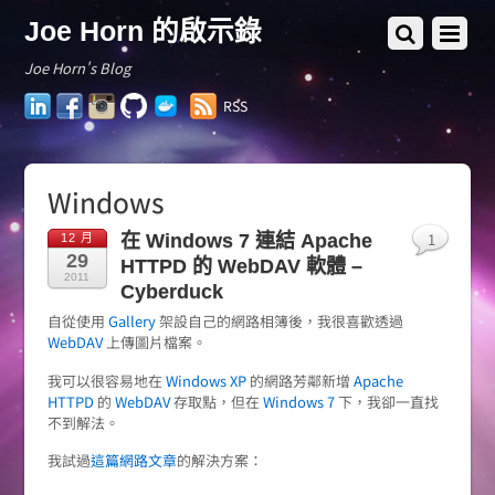
Joe Horn 的啟示錄
Joe Horn's Blog
LinkedIn
Facebook
Instagram
GitHub
Docker
RSS
Hub
Windows
1
在 Windows 7 連結 Apache
12 月
29
HTTPD 的 WebDAV 軟體 –
2011
Cyberduck
自從使用
Gallery
架設自己的網路相簿後，我很喜歡透過
WebDAV
上傳圖片檔案。
我可以很容易地在
Windows XP
的網路芳鄰新增
Apache
HTTPD
的
WebDAV
存取點，但在
Windows 7
下，我卻一直找
不到解法。
我試過
這篇網路文章
的解決方案：