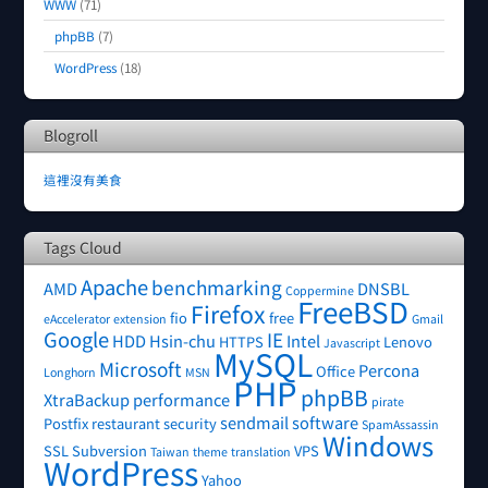
WWW
(71)
phpBB
(7)
WordPress
(18)
Blogroll
這裡沒有美食
Tags Cloud
Apache
benchmarking
AMD
DNSBL
Coppermine
FreeBSD
Firefox
fio
free
eAccelerator
extension
Gmail
Google
IE
HDD
Hsin-chu
Intel
HTTPS
Lenovo
Javascript
MySQL
Microsoft
Percona
Office
Longhorn
MSN
PHP
phpBB
XtraBackup
performance
pirate
sendmail
software
Postfix
restaurant
security
SpamAssassin
Windows
SSL
Subversion
VPS
Taiwan
theme
translation
WordPress
Yahoo