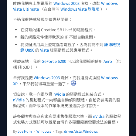
昨晚我把桌上型電腦的
Windows 2003
洗掉，改裝
Windows
Vista Ultimate
（在台灣叫
Windows Vista 旗艦版
）。
不過我很快就發現到這幾點問題：
它沒有內建 Creative SB Live! 的驅動程式。
新的網路元件使得我家的 IP 不斷自動重開。
我沒辦法用桌上型電腦看電視了，因為我找不到
康博啟視
錄 U890
的
Vista
版驅動程式與應用程式。
很慶幸地，我的
GeForce 6200
可以讓我順暢的使用
Aero
（包
括 Flip3D ）。
幸好我是把
Windows 2003
洗掉，而我還能切換回
Windows
XP
，不然我就得再重灌一遍了。
坦白說，我一向很欣賞
nVidia
的驅動程式包裝方式。
nVidia
的驅動程式一向都能自動偵測硬體，自動安裝需要的驅
動程式，而新版本的作業系統支援速度也相當快。
許多顧客與廠商愈來愈要求售後服務水準，而
nVidia
的驅動程
式包裝方式應該可以說是台灣許多硬體廠商需要效法的目標。
By
Joe Horn
•
Windows
• Tags:
driver
,
Vista
,
Windows