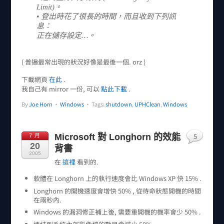
Limit)。
• 登出時花了很長的時間，而且收到下列訊
息：
正在儲存設定…。
( 普遍最常出現的狀況好像是最後一個. orz )
下載網頁
在此
.
我自己有 mirror 一份, 可以
點此下載
.
By
Joe Horn
•
Windows
• Tags:
shutdown
,
UPHClean
,
Windows
5
Microsoft 對 Longhorn 的效能
7 月
20
背書
2005
在
這裡
看到的.
軟體在 Longhorn 上的執行速度會比 Windows XP 快 15% .
Longhorn 的開機速度會增快 50% , 從待命狀態開機的時間
在兩秒內.
Windows 的漏洞修正補上後, 需要重開機的機率會少 50% .