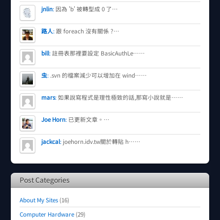
jnlin
:
因為 'b' 被轉型成 0 了…
路人
:
跟 foreach 沒有關係 ?…
bill
:
註冊表那裡要設定 BasicAuthLe……
虫
:
.svn 的檔案減少可以增加在 wind……
mars
:
如果說寫程式是理性極致的話,那寫小說就是……
Joe Horn
:
已更新文章。…
jackcal
:
joehorn.idv.tw關於轉貼 h……
Post Categories
About My Sites
(16)
Computer Hardware
(29)