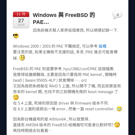
4
Windows 與 FreeBSD 的
11 月
27
PAE…
2005
因為前幾天幫人家弄這個東西, 所以順便記錄一下.
Windows 2000 / 2003 的 PAE 不難搞定, 可以參考
這裡
.
要注意的是, 如果主機板不支援的話, 多丟 /PAE 進去可能會爛
掉.
FreeBSD 的 PAE 則是要參考 /sys/i386/conf/PAE 這個檔案.
我覺得這邊頗難搞, 主要是因為只要我用 PAE kernel , 開機時
twa0 ( 3ware 9500S-4LP ) 就會爛掉 …. orz
又因為我把系統裝在 RAID 5 上面, 所以開不了機, 而且就算是用
原本的 kernel 開, 也找不到之前開機失敗的 boot message 了.
在 5.4 上面, 死掉的原因是 driver 與 firmware 版本不符.
在 6.0 上面則是跑出一堆 error , 然後一直 reset controller .
因為那台機器用的是 Athlon64 , 所以我覺得..
直接丟 AMD64 版本的 FreeBSD 給機器吃可能會比較好吧?
再找時間過去玩看看…