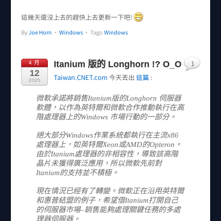
這幾天還沒上去的趕快上去更新一下吧!
By
Joe Horn
•
Windows
• Tags:
Windows
1
Itanium 版的 Longhorn !? O_O
4 月
12
Taiwan.CNET.com
今天丟出
這篇
:
2005
微軟承諾將銷售Itanium版的Longhorn 伺服器
軟體，以作為英特爾和微軟合作推動執行在高
階處理器上的Windows 市場行動的一部分。
絕大部分Windows作業系統都執行在主流x86
處理器上，如英特爾Xeon或AMD的Opteron。
由於Itanium處理器的非相容性，導致該高階
晶片未獲得廣泛應用，所以微軟先前對
Itanium的支持並不積極。
現在情況已經有了轉變。微軟正在沿用英特爾
和惠普結盟的例子，希望借Itanium打開自己
的伺服器市場–銷售能夠處理關鍵任務的多處
理器伺服器。