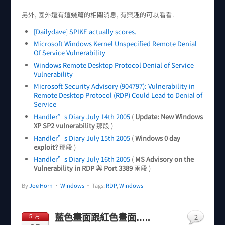
另外, 國外還有這幾篇的相關消息, 有興趣的可以看看.
[Dailydave] SPIKE actually scores.
Microsoft Windows Kernel Unspecified Remote Denial
Of Service Vulnerability
Windows Remote Desktop Protocol Denial of Service
Vulnerability
Microsoft Security Advisory (904797): Vulnerability in
Remote Desktop Protocol (RDP) Could Lead to Denial of
Service
Handler”s Diary July 14th 2005
(
Update: New Windows
XP SP2 vulnerability
那段 )
Handler”s Diary July 15th 2005
(
Windows 0 day
exploit?
那段 )
Handler”s Diary July 16th 2005
(
MS Advisory on the
Vulnerability in RDP
與
Port 3389
兩段 )
By
Joe Horn
•
Windows
• Tags:
RDP
,
Windows
2
藍色畫面跟紅色畫面…..
5 月