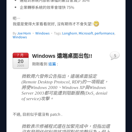
連結到系統內部影像檔的數目會減少 50%
企業轉移系統的效率會增快 75%
呃…
我還是覺得大家看看就好, 沒有期待才不會失望!
By
Joe Horn
•
Windows
• Tags:
Longhorn
,
Microsoft
,
performance
,
Windows
5
Windows 遠端桌面出包!!
7 月
20
剛剛看到
這篇
:
2005
微軟周六發佈公告指出，遠端桌面協定
(Remote Desktop Protocol, RDP)的一項瑕疵，
將使Windows 2000、Windows XP與Windows
Server 2003都可能遭到阻斷服務(DoS, denial
of service)攻擊。
不過, 目前似乎還沒有 patch .
微軟表示修補程式還在加緊完成中，但指出還