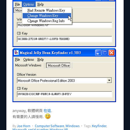
anyway, 軟體網頁
在這
.
有需要的人請慢用.
By
Joe Horn
•
Computer Software
,
Windows
• Tags:
Keyfinder
,
Microsoft
,
serial number
,
Windows XP