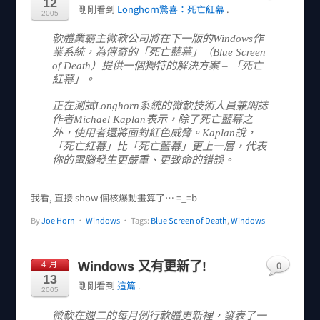
12
剛剛看到
Longhorn驚喜：死亡紅幕
.
2005
軟體業霸主微軟公司將在下一版的Windows作
業系統，為傳奇的「死亡藍幕」（Blue Screen
of Death）提供一個獨特的解決方案 – 「死亡
紅幕」。
正在測試Longhorn系統的微軟技術人員兼網誌
作者Michael Kaplan表示，除了死亡藍幕之
外，使用者還將面對紅色威脅。Kaplan說，
「死亡紅幕」比「死亡藍幕」更上一層，代表
你的電腦發生更嚴重、更致命的錯誤。
我看, 直接 show 個核爆動畫算了… =_=b
By
Joe Horn
•
Windows
• Tags:
Blue Screen of Death
,
Windows
0
Windows 又有更新了!
4 月
13
剛剛看到
這篇
.
2005
微軟在週二的每月例行軟體更新裡，發表了一