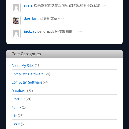
mars
:
如果說寫程式是理性極致的話,那寫小說就是……
Joe Horn
:
已更新文章。…
jackcal
:
joehorn.idv.tw關於轉貼 h……
Post Categories
About My Sites
(16)
Computer Hardware
(29)
Computer Software
(44)
Database
(22)
FreeBSD
(21)
Funny
(14)
Life
(23)
Linux
(5)