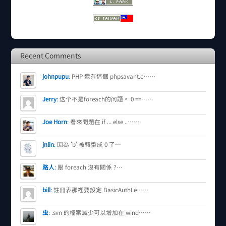
Recent Comments
johnpupu
:
PHP 還有這個 phpsavant.c……
Jerry
:
这个不是foreach的问题。 0 ==……
Joe Horn
:
看來問題在 if ... else ..……
jnlin
:
因為 'b' 被轉型成 0 了…
路人
:
跟 foreach 沒有關係 ?…
bill
:
註冊表那裡要設定 BasicAuthLe……
虫
:
.svn 的檔案減少可以增加在 wind……