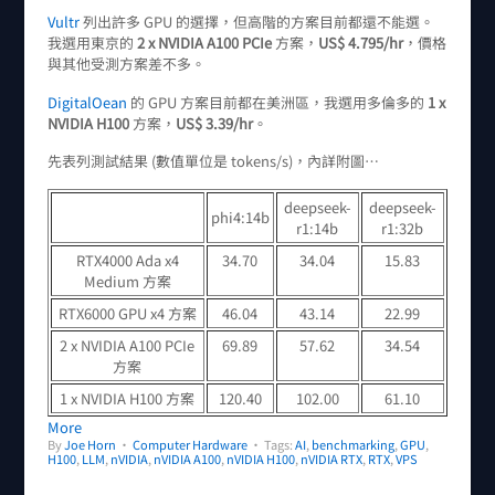
Vultr
列出許多 GPU 的選擇，但高階的方案目前都還不能選。
我選用東京的
2 x NVIDIA A100 PCIe
方案，
US$ 4.795/hr
，價格
與其他受測方案差不多。
DigitalOean
的 GPU 方案目前都在美洲區，我選用多倫多的
1 x
NVIDIA H100
方案，
US$ 3.39/hr
。
先表列測試結果 (數值單位是 tokens/s)，內詳附圖…
deepseek-
deepseek-
phi4:14b
r1:14b
r1:32b
RTX4000 Ada x4
34.70
34.04
15.83
Medium 方案
RTX6000 GPU x4 方案
46.04
43.14
22.99
2 x NVIDIA A100 PCIe
69.89
57.62
34.54
方案
1 x NVIDIA H100 方案
120.40
102.00
61.10
More
By
Joe Horn
•
Computer Hardware
• Tags:
AI
,
benchmarking
,
GPU
,
H100
,
LLM
,
nVIDIA
,
nVIDIA A100
,
nVIDIA H100
,
nVIDIA RTX
,
RTX
,
VPS