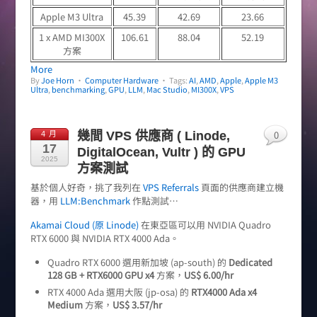
Apple M3 Ultra
45.39
42.69
23.66
1 x AMD MI300X
106.61
88.04
52.19
方案
More
By
Joe Horn
•
Computer Hardware
• Tags:
AI
,
AMD
,
Apple
,
Apple M3
Ultra
,
benchmarking
,
GPU
,
LLM
,
Mac Studio
,
MI300X
,
VPS
0
幾間 VPS 供應商 ( Linode,
4 月
17
DigitalOcean, Vultr ) 的 GPU
2025
方案測試
基於個人好奇，挑了我列在
VPS Referrals
頁面的供應商建立機
器，用
LLM:Benchmark
作點測試…
Akamai Cloud (原 Linode)
在東亞區可以用 NVIDIA Quadro
RTX 6000 與 NVIDIA RTX 4000 Ada。
Quadro RTX 6000 選用新加坡 (ap-south) 的
Dedicated
128 GB + RTX6000 GPU x4
方案，
US$ 6.00/hr
RTX 4000 Ada 選用大阪 (jp-osa) 的
RTX4000 Ada x4
Medium
方案，
US$ 3.57/hr