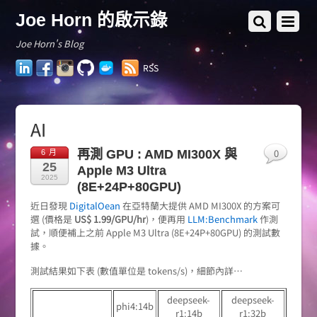
Joe Horn 的啟示錄
Joe Horn's Blog
LinkedIn
Facebook
Instagram
GitHub
Docker
RSS
Hub
AI
0
再測 GPU : AMD MI300X 與
6 月
25
Apple M3 Ultra
2025
(8E+24P+80GPU)
近日發現
DigitalOean
在亞特蘭大提供 AMD MI300X 的方案可
選 (價格是
US$ 1.99/GPU/hr
)，便再用
LLM:Benchmark
作測
試，順便補上之前 Apple M3 Ultra (8E+24P+80GPU) 的測試數
據。
測試結果如下表 (數值單位是 tokens/s)，細節內詳…
deepseek-
deepseek-
phi4:14b
r1:14b
r1:32b