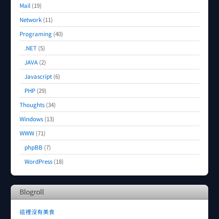
Mail
(19)
Network
(11)
Programing
(40)
.NET
(5)
JAVA
(2)
Javascript
(6)
PHP
(29)
Thoughts
(34)
Windows
(13)
WWW
(71)
phpBB
(7)
WordPress
(18)
Blogroll
這裡沒有美食