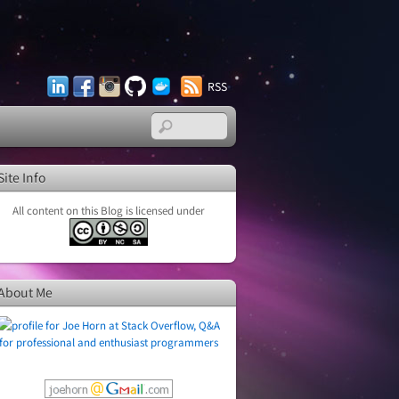
LinkedIn
Facebook
Instagram
GitHub
Docker
RSS
Hub
Site Info
All content on this Blog is licensed under
About Me