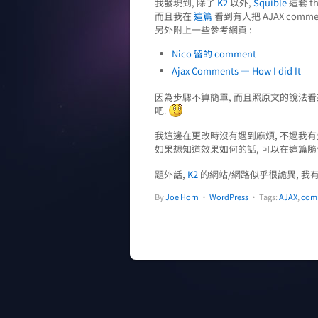
我發現到, 除了
K2
以外,
Squible
這套 th
而且我在
這篇
看到有人把 AJAX comme
另外附上一些參考網頁 :
Nico 留的 comment
Ajax Comments — How I did It
因為步驟不算簡單, 而且照原文的說法看
吧.
我這邊在更改時沒有遇到麻煩, 不過我
如果想知道效果如何的話, 可以在這篇隨便留
題外話,
K2
的網站/網路似乎很詭異, 我有
By
Joe Horn
•
WordPress
• Tags:
AJAX
,
com