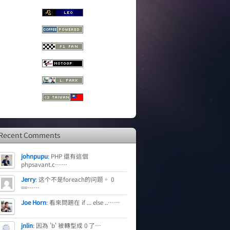
Recent Comments
johnpupu
:
PHP 還有這個
phpsavant.c……
Jerry
:
这个不是foreach的问题。 0
==……
Joe Horn
:
看來問題在 if ... else ..……
jnlin
:
因為 'b' 被轉型成 0 了…