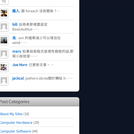
路人
:
跟 foreach 沒有關係 ?…
bill
:
註冊表那裡要設定
BasicAuthLe……
虫
:
.svn 的檔案減少可以增加在
wind……
mars
:
如果說寫程式是理性極致的話,那
寫小說就是……
Joe Horn
:
已更新文章。…
jackcal
:
joehorn.idv.tw關於轉貼 h……
Post Categories
About My Sites
(16)
Computer Hardware
(29)
Computer Software
(44)