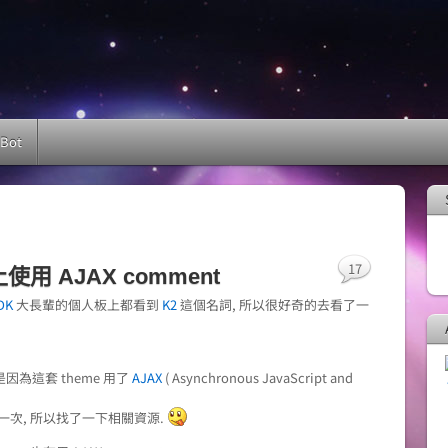
 Bot
17
 上使用 AJAX comment
DK
大長輩的個人板上都看到
K2
這個名詞, 所以很好奇的去看了一
因為這套 theme 用了
AJAX
( Asynchronous JavaScript and
換一次, 所以找了一下相關資源.