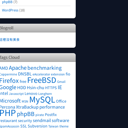
phpBB
(7)
WordPress
(18)
Blogroll
這裡沒有美食
Tags Cloud
Apache
benchmarking
AMD
DNSBL
fio
Coppermine
eAccelerator
extension
FreeBSD
Firefox
free
Gmail
Google
IE
HDD
Hsin-chu
HTTPS
Intel
Lenovo
Javascript
Longhorn
MySQL
Microsoft
Office
MSN
Percona XtraBackup
performance
PHP
phpBB
Postfix
pirate
sendmail
software
restaurant
security
SSL
Subversion
SpamAssassin
Taiwan
theme