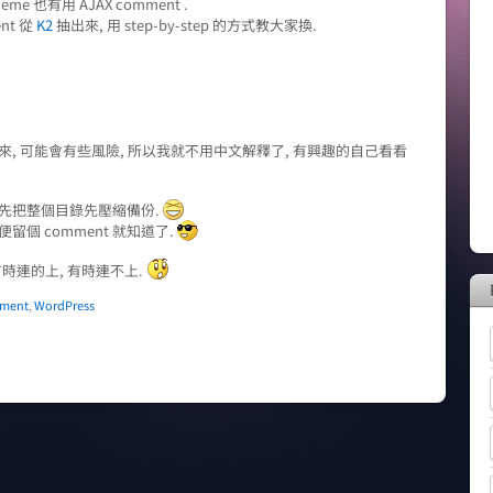
eme 也有用 AJAX comment .
nt 從
K2
抽出來, 用 step-by-step 的方式教大家換.
來, 可能會有些風險, 所以我就不用中文解釋了, 有興趣的自己看看
有先把整個目錄先壓縮備份.
個 comment 就知道了.
時連的上, 有時連不上.
ment
,
WordPress