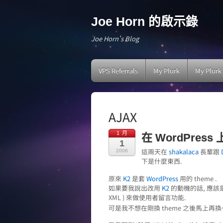
Joe Horn 的啟示錄
Joe Horn's Blog
VPS Referrals
My Plurk
My Plurk
AJAX
1 月
在 WordPress
1
這兩天在
shakalaca
長輩跟
2006
下是什麼東西.
原來
K2
是套
WordPress
用的 theme .
如果要我說出改用
K2
的動機的話, 應該是
XML ) 來做使用者留言功能.
可是我不想在剛換 theme 之後馬上再