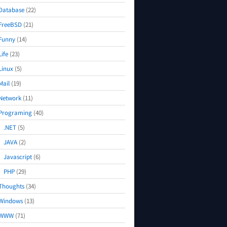
Database
(22)
FreeBSD
(21)
Funny
(14)
Life
(23)
Linux
(5)
Mail
(19)
Network
(11)
Programing
(40)
.NET
(5)
JAVA
(2)
Javascript
(6)
PHP
(29)
Thoughts
(34)
Windows
(13)
WWW
(71)