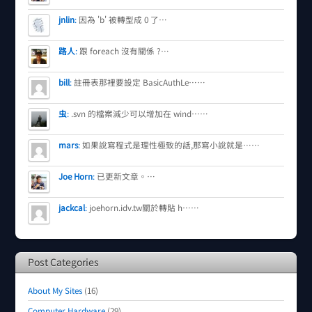
jnlin
:
因為 'b' 被轉型成 0 了…
路人
:
跟 foreach 沒有關係 ?…
bill
:
註冊表那裡要設定 BasicAuthLe……
虫
:
.svn 的檔案減少可以增加在 wind……
mars
:
如果說寫程式是理性極致的話,那寫小說就是……
Joe Horn
:
已更新文章。…
jackcal
:
joehorn.idv.tw關於轉貼 h……
Post Categories
About My Sites
(16)
Computer Hardware
(29)