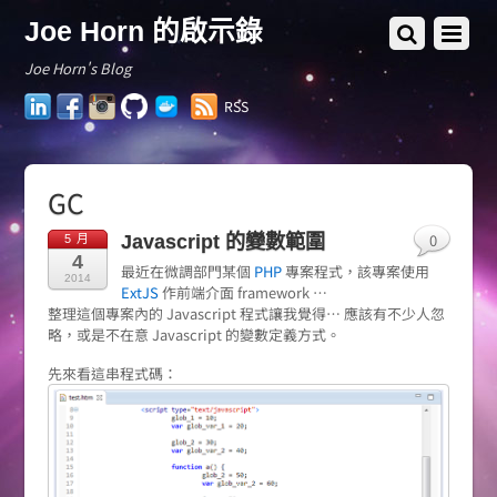
Joe Horn 的啟示錄
Joe Horn's Blog
LinkedIn
Facebook
Instagram
GitHub
Docker
RSS
Hub
GC
0
Javascript 的變數範圍
5 月
4
最近在微調部門某個
PHP
專案程式，該專案使用
2014
ExtJS
作前端介面 framework …
整理這個專案內的 Javascript 程式讓我覺得… 應該有不少人忽
略，或是不在意 Javascript 的變數定義方式。
先來看這串程式碼：