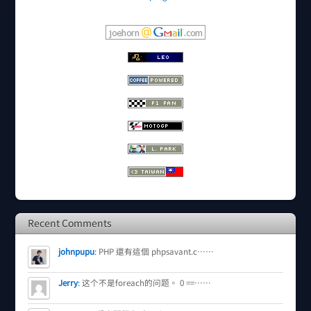
Recent Comments
johnpupu
:
PHP 還有這個 phpsavant.c……
Jerry
:
这个不是foreach的问题。 0 ==……