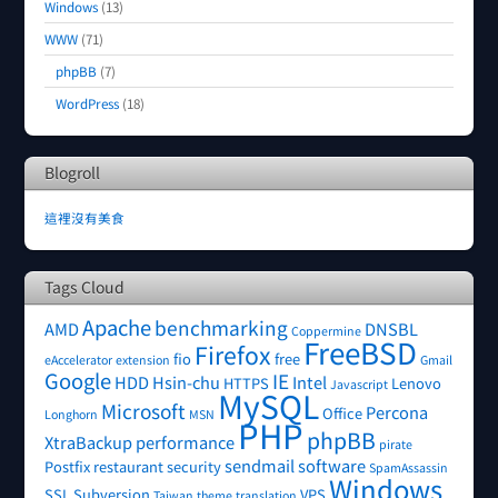
Windows
(13)
WWW
(71)
phpBB
(7)
WordPress
(18)
Blogroll
這裡沒有美食
Tags Cloud
Apache
benchmarking
AMD
DNSBL
Coppermine
FreeBSD
Firefox
fio
free
eAccelerator
extension
Gmail
Google
IE
HDD
Hsin-chu
Intel
HTTPS
Lenovo
Javascript
MySQL
Microsoft
Percona
Office
Longhorn
MSN
PHP
phpBB
XtraBackup
performance
pirate
sendmail
software
Postfix
restaurant
security
SpamAssassin
Windows
SSL
Subversion
VPS
Taiwan
theme
translation