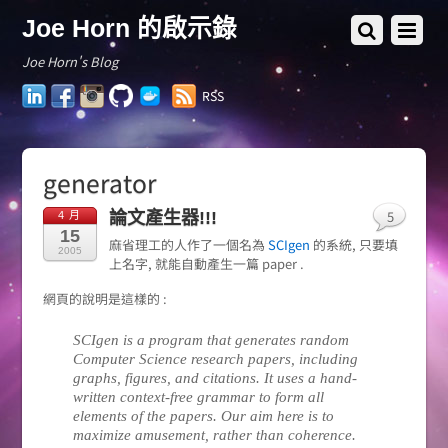
Joe Horn 的啟示錄
Joe Horn's Blog
LinkedIn
Facebook
Instagram
GitHub
Docker
RSS
Hub
generator
5
論文產生器!!!
4 月
15
麻省理工的人作了一個名為
SCIgen
的系統, 只要填
2005
上名字, 就能自動產生一篇 paper .
網頁的說明是這樣的 :
SCIgen is a program that generates random
Computer Science research papers, including
graphs, figures, and citations. It uses a hand-
written context-free grammar to form all
elements of the papers. Our aim here is to
maximize amusement, rather than coherence.