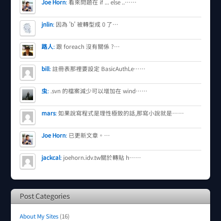
Joe Horn
:
看來問題在 if ... else ..……
jnlin
:
因為 'b' 被轉型成 0 了…
路人
:
跟 foreach 沒有關係 ?…
bill
:
註冊表那裡要設定 BasicAuthLe……
虫
:
.svn 的檔案減少可以增加在 wind……
mars
:
如果說寫程式是理性極致的話,那寫小說就是……
Joe Horn
:
已更新文章。…
jackcal
:
joehorn.idv.tw關於轉貼 h……
Post Categories
About My Sites
(16)