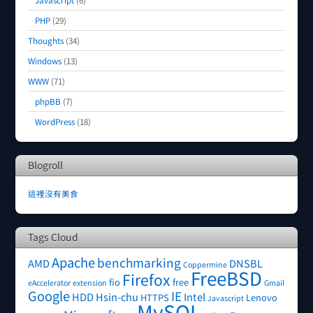
PHP
(29)
Thoughts
(34)
Windows
(13)
WWW
(71)
phpBB
(7)
WordPress
(18)
Blogroll
這裡沒有美食
Tags Cloud
Apache
benchmarking
AMD
DNSBL
Coppermine
FreeBSD
Firefox
fio
free
eAccelerator
extension
Gmail
Google
IE
HDD
Hsin-chu
Intel
HTTPS
Lenovo
Javascript
MySQL