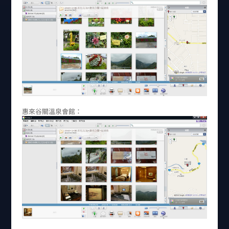
惠來谷關溫泉會館：