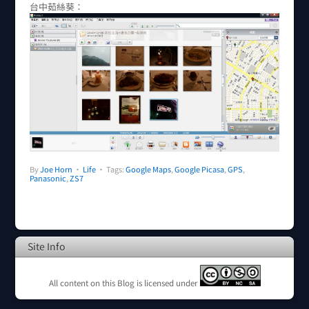
台中茹絲葵：
By
Joe Horn
•
Life
• Tags:
Google Maps
,
Google Picasa
,
GPS
,
Panasonic
,
ZS7
Site Info
All content on this Blog is licensed under