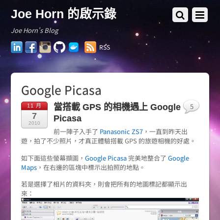
Joe Horn 的啟示錄
Joe Horn's Blog
LinkedIn
Facebook
Instagram
GitHub
Docker
RSS
Hub
Google Picasa
5
當搭載 GPS 的相機遇上 Google
11 月
7
Picasa
2010
前一陣子入手了
Panasonic ZS7
，一直到昨天出
遊，拍了不少照片，才真正體驗搭載 GPS 的旅遊相機的好處。
如下面這些螢幕擷圖，
Google Picasa
完美地整合了
Google
Maps
，在右邊的區塊中標示出拍照的地點。
若是選擇了相片的資料夾，則會把所有的地圖標記都顯示出
來：