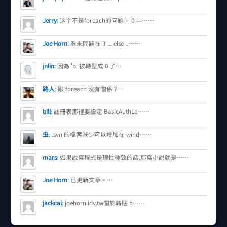
Jerry
:
这个不是foreach的问题。 0 ==……
Joe Horn
:
看來問題在 if ... else ..……
jnlin
:
因為 'b' 被轉型成 0 了…
路人
:
跟 foreach 沒有關係 ?…
bill
:
註冊表那裡要設定 BasicAuthLe……
虫
:
.svn 的檔案減少可以增加在 wind……
mars
:
如果說寫程式是理性極致的話,那寫小說就是……
Joe Horn
:
已更新文章。…
jackcal
:
joehorn.idv.tw關於轉貼 h……