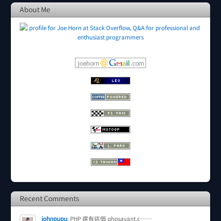
About Me
Recent Comments
johnpupu
:
PHP 還有這個 phpsavant.c……