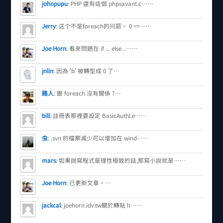
johnpupu
:
PHP 還有這個 phpsavant.c……
Jerry
:
这个不是foreach的问题。 0 ==……
Joe Horn
:
看來問題在 if ... else ..……
jnlin
:
因為 'b' 被轉型成 0 了…
路人
:
跟 foreach 沒有關係 ?…
bill
:
註冊表那裡要設定 BasicAuthLe……
虫
:
.svn 的檔案減少可以增加在 wind……
mars
:
如果說寫程式是理性極致的話,那寫小說就是……
Joe Horn
:
已更新文章。…
jackcal
:
joehorn.idv.tw關於轉貼 h……