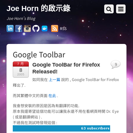
Joe Horn 的啟示錄
Joe Horn's Blog
LinkedIn
Facebook
Instagram
GitHub
Docker
RSS
Hub
Google Toolbar
9
Google ToolBar for Firefox
7 月
8
Released!
2005
如同我在
上一篇
說的 , Google ToolBar for Firefox
釋出了.
而其繁體中文的頁面
在此
.
我會想安裝的原因是因為有翻譯的功能.
原本我還寄望這個功能可以讓我永遠不用在看網頁時開 Dr. Eye
( 或是翻譯網站 ) .
不過我在測試時發現這個 :