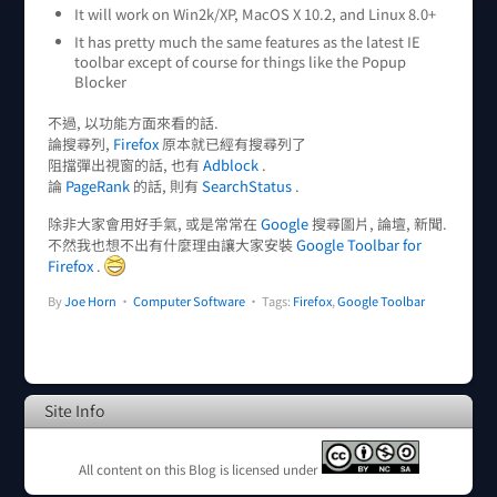
It will work on Win2k/XP, MacOS X 10.2, and Linux 8.0+
It has pretty much the same features as the latest IE
toolbar except of course for things like the Popup
Blocker
不過, 以功能方面來看的話.
論搜尋列,
Firefox
原本就已經有搜尋列了
阻擋彈出視窗的話, 也有
Adblock
.
論
PageRank
的話, 則有
SearchStatus
.
除非大家會用好手氣, 或是常常在
Google
搜尋圖片, 論壇, 新聞.
不然我也想不出有什麼理由讓大家安裝
Google Toolbar for
Firefox
.
By
Joe Horn
•
Computer Software
• Tags:
Firefox
,
Google Toolbar
Site Info
All content on this Blog is licensed under