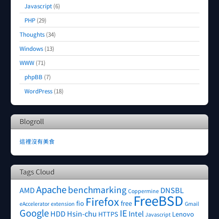
Javascript
(6)
PHP
(29)
Thoughts
(34)
Windows
(13)
WWW
(71)
phpBB
(7)
WordPress
(18)
Blogroll
這裡沒有美食
Tags Cloud
Apache
benchmarking
AMD
DNSBL
Coppermine
FreeBSD
Firefox
fio
free
eAccelerator
extension
Gmail
Google
IE
HDD
Hsin-chu
Intel
HTTPS
Lenovo
Javascript