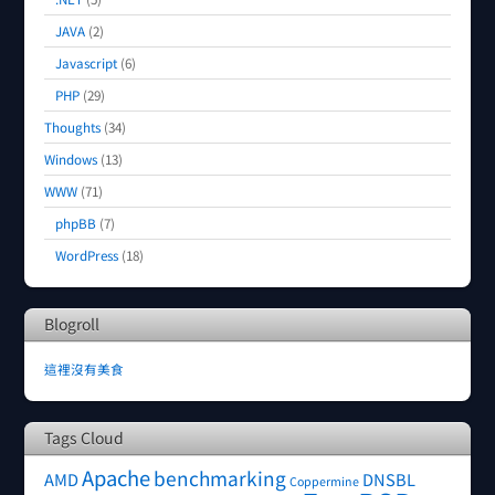
JAVA
(2)
Javascript
(6)
PHP
(29)
Thoughts
(34)
Windows
(13)
WWW
(71)
phpBB
(7)
WordPress
(18)
Blogroll
這裡沒有美食
Tags Cloud
Apache
benchmarking
AMD
DNSBL
Coppermine