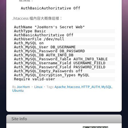
AuthBasicAuthoritative Off
.htaccess 檔內容大概像這樣：
AuthName "JoeHorn's Secret Web"
AuthType Basic
AuthBasicAuthoritative Off
AuthUserFile /dev/null
Auth_MySQL on
Auth_MySQL_User DB_USERNAME
Auth_MySQL_Password DB_PASSWORD
Auth_MySQL_DB AUTH_INFO_DB
Auth_MySQL_Password_Table AUTH_INFO_TABLE
Auth_MySQL_Username_Field USERNAME_FIELD
Auth_MySQL_Password_Field PASSWORD_FIELD
Auth_MySQL_Empty_Passwords off
Auth_MySQL_Encryption_Types MySQL
Require valid-user
By
Joe Horn
•
Linux
• Tags:
Apache
,
htaccess
,
HTTP_AUTH
,
MySQL
,
Ubuntu
Site Info