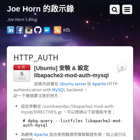
Joe Horn 的啟示錄
Joe Horn's Blog
LinkedIn
Facebook
Instagram
GitHub
Docker
RSS
Hub
HTTP_AUTH
0
[Ubuntu] 安裝 & 設定
8 月
5
libapache2-mod-auth-mysql
2013
這兩天試著在
Ubuntu server
玩
Apache
HTTP
authentication with
MySQL
backend 。
記一下幾個要注意的地方：
設定參數在 /usr/share/doc/libapache2-mod-auth-
mysql/DIRECTIVES.gz ，可以透過以下這個指令查：
# dpkg-query --listfiles libapache2-mod-
auth-mysql
為避免
Apache
混合使用驗證而導致驗證失敗，加上這行比
較保險：