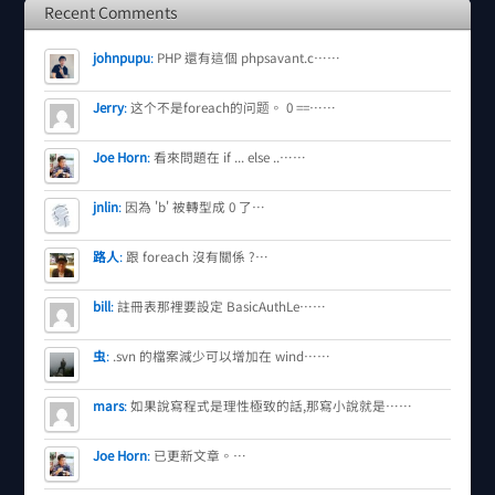
Recent Comments
johnpupu
:
PHP 還有這個 phpsavant.c……
Jerry
:
这个不是foreach的问题。 0 ==……
Joe Horn
:
看來問題在 if ... else ..……
jnlin
:
因為 'b' 被轉型成 0 了…
路人
:
跟 foreach 沒有關係 ?…
bill
:
註冊表那裡要設定 BasicAuthLe……
虫
:
.svn 的檔案減少可以增加在 wind……
mars
:
如果說寫程式是理性極致的話,那寫小說就是……
Joe Horn
:
已更新文章。…