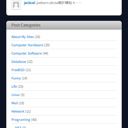
jackcal
:
joehorn.idv.tw關於轉貼 h……
Post Categories
About My Sites
(16)
Computer Hardware
(29)
Computer Software
(44)
Database
(22)
FreeBSD
(21)
Funny
(14)
Life
(23)
Linux
(5)
Mail
(19)
Network
(11)
Programing
(40)
.NET
(5)