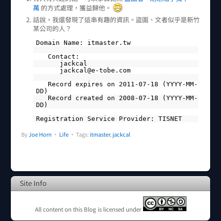
萬
的方式處理，獲益歸他。
話說，我還發現了這串有趣的資訊。盜圖、文者似乎是新竹
某公司的人？
Domain Name: itmaster.tw
Contact:
jackcal
jackcal@e-tobe.com
Record expires on 2011-07-18 (YYYY-MM-
DD)
Record created on 2008-07-18 (YYYY-MM-
DD)
Registration Service Provider: TISNET
By
Joe Horn
•
Life
• Tags:
itmaster
,
jackcal
Site Info
All content on this Blog is licensed under