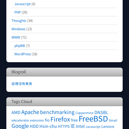
Javascript
(6)
PHP
(29)
Thoughts
(34)
Windows
(13)
WWW
(71)
phpBB
(7)
WordPress
(18)
Blogroll
這裡沒有美食
Tags Cloud
Apache
benchmarking
AMD
DNSBL
Coppermine
FreeBSD
Firefox
fio
free
eAccelerator
extension
Gmail
Google
IE
HDD
Hsin-chu
Intel
HTTPS
Lenovo
Javascript