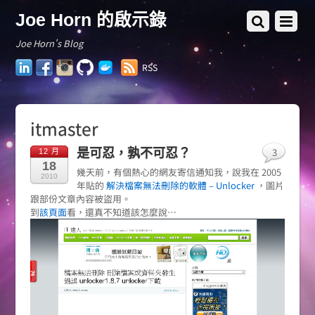
Joe Horn 的啟示錄
Joe Horn's Blog
LinkedIn
Facebook
Instagram
GitHub
Docker
RSS
Hub
itmaster
3
是可忍，孰不可忍？
12 月
18
幾天前，有個熱心的網友寄信通知我，說我在 2005
2010
年貼的
解決檔案無法刪除的軟體 – Unlocker
，圖片
跟部份文章內容被盜用。
到
該頁面
看，還真不知道該怎麼說…