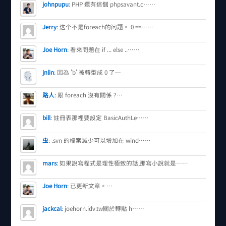
johnpupu
:
PHP 還有這個 phpsavant.c……
Jerry
:
这个不是foreach的问题。 0 ==……
Joe Horn
:
看來問題在 if ... else ..……
jnlin
:
因為 'b' 被轉型成 0 了…
路人
:
跟 foreach 沒有關係 ?…
bill
:
註冊表那裡要設定 BasicAuthLe……
虫
:
.svn 的檔案減少可以增加在 wind……
mars
:
如果說寫程式是理性極致的話,那寫小說就是……
Joe Horn
:
已更新文章。…
jackcal
:
joehorn.idv.tw關於轉貼 h……