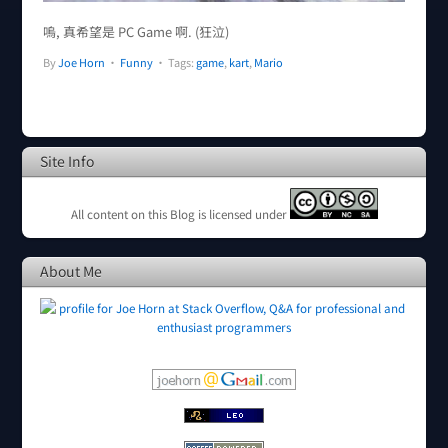
嗚, 真希望是 PC Game 啊. (狂泣)
By
Joe Horn
•
Funny
• Tags:
game
,
kart
,
Mario
Site Info
All content on this Blog is licensed under
About Me