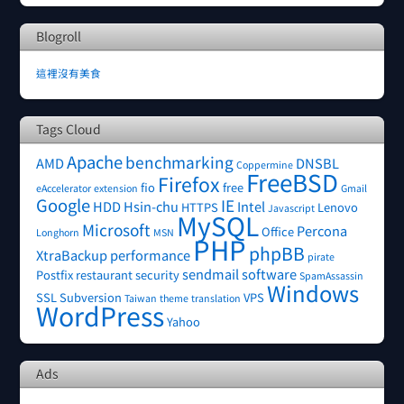
Blogroll
這裡沒有美食
Tags Cloud
Apache
benchmarking
AMD
DNSBL
Coppermine
FreeBSD
Firefox
fio
free
eAccelerator
extension
Gmail
Google
IE
HDD
Hsin-chu
Intel
HTTPS
Lenovo
Javascript
MySQL
Microsoft
Percona
Office
Longhorn
MSN
PHP
phpBB
XtraBackup
performance
pirate
sendmail
software
Postfix
restaurant
security
SpamAssassin
Windows
SSL
Subversion
VPS
Taiwan
theme
translation
WordPress
Yahoo
Ads