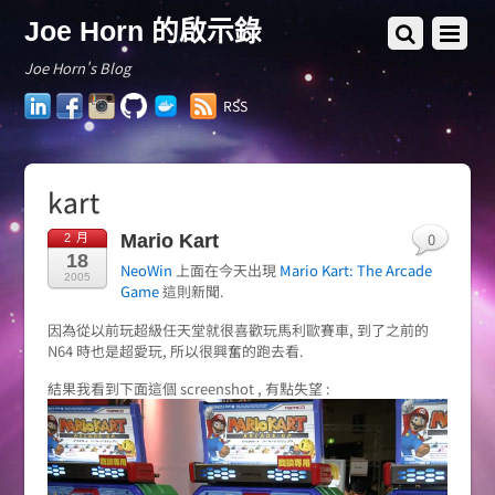
Joe Horn 的啟示錄
Joe Horn's Blog
LinkedIn
Facebook
Instagram
GitHub
Docker
RSS
Hub
kart
0
Mario Kart
2 月
18
NeoWin
上面在今天出現
Mario Kart: The Arcade
2005
Game
這則新聞.
因為從以前玩超級任天堂就很喜歡玩馬利歐賽車, 到了之前的
N64 時也是超愛玩, 所以很興奮的跑去看.
結果我看到下面這個 screenshot , 有點失望 :