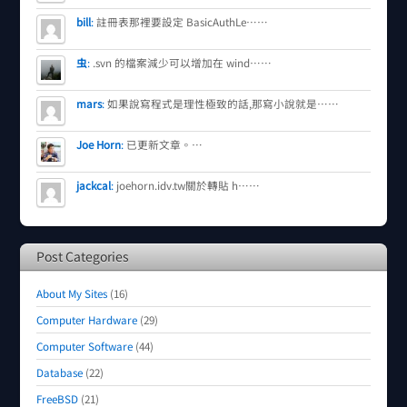
bill
:
註冊表那裡要設定 BasicAuthLe……
虫
:
.svn 的檔案減少可以增加在 wind……
mars
:
如果說寫程式是理性極致的話,那寫小說就是……
Joe Horn
:
已更新文章。…
jackcal
:
joehorn.idv.tw關於轉貼 h……
Post Categories
About My Sites
(16)
Computer Hardware
(29)
Computer Software
(44)
Database
(22)
FreeBSD
(21)