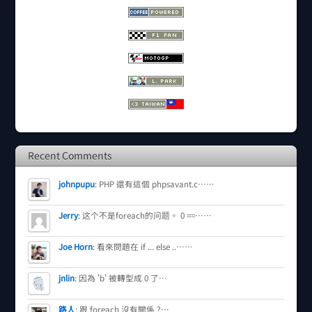
Recent Comments
johnpupu
:
PHP 還有這個 phpsavant.c……
Jerry
:
这个不是foreach的问题。 0 ==……
Joe Horn
:
看來問題在 if ... else ..……
jnlin
:
因為 'b' 被轉型成 0 了…
路人
:
跟 foreach 沒有關係 ?…