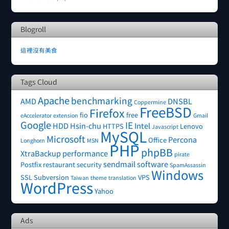
Blogroll
這裡沒有美食
Tags Cloud
Apache
benchmarking
AMD
DNSBL
Coppermine
FreeBSD
Firefox
fio
free
eAccelerator
extension
Gmail
Google
IE
HDD
Hsin-chu
Intel
HTTPS
Lenovo
Javascript
MySQL
Microsoft
Percona
Office
Longhorn
MSN
PHP
phpBB
XtraBackup
performance
pirate
sendmail
software
Postfix
restaurant
security
SpamAssassin
Windows
SSL
Subversion
VPS
Taiwan
theme
translation
WordPress
Yahoo
Ads