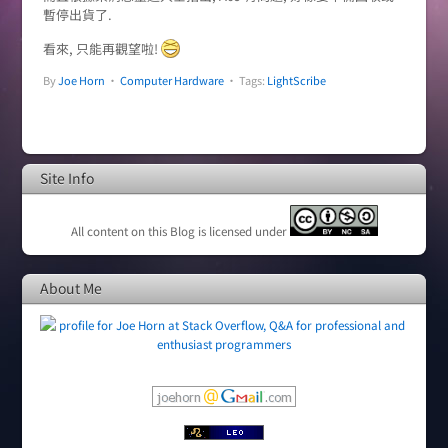
暫停出貨了.
看來, 只能再觀望啦!
By
Joe Horn
•
Computer Hardware
• Tags:
LightScribe
Site Info
All content on this Blog is licensed under
About Me