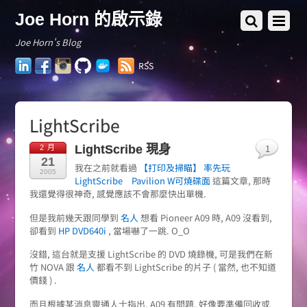
Joe Horn 的啟示錄
Joe Horn's Blog
LinkedIn
Facebook
Instagram
GitHub
Docker
RSS
Hub
LightScribe
1
LightScribe 現身
2 月
21
我在之前就看過
【打印及掃瞄】 率先玩
2005
LightScribe Pavilion W可燒碟面
這篇文章, 那時
我還覺得很神奇, 感覺應該不會那麼快出單機.
但是我前幾天跟同學到
名人
想看 Pioneer A09 時, A09 沒看到,
卻看到
HP DVD640i
, 當場嚇了一跳. O_O
沒錯, 這台就是支援 LightScribe 的 DVD 燒錄機, 可是我們在新
竹 NOVA 跟
名人
都看不到 LightScribe 的片子 ( 當然, 也不知道
價錢 ) .
而且根據某消息靈通人士指出, A09 有問題, 好像要準備回收或