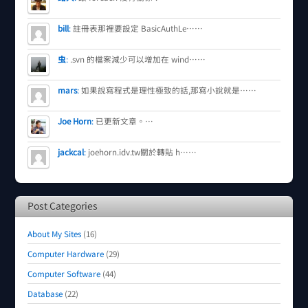
bill
:
註冊表那裡要設定 BasicAuthLe……
虫
:
.svn 的檔案減少可以增加在 wind……
mars
:
如果說寫程式是理性極致的話,那寫小說就是……
Joe Horn
:
已更新文章。…
jackcal
:
joehorn.idv.tw關於轉貼 h……
Post Categories
About My Sites
(16)
Computer Hardware
(29)
Computer Software
(44)
Database
(22)