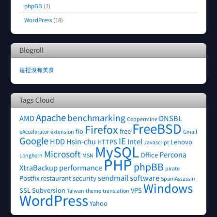
phpBB
(7)
WordPress
(18)
Blogroll
這裡沒有美食
Tags Cloud
Apache
benchmarking
AMD
DNSBL
Coppermine
FreeBSD
Firefox
fio
free
eAccelerator
extension
Gmail
Google
IE
HDD
Hsin-chu
Intel
HTTPS
Lenovo
Javascript
MySQL
Microsoft
Percona
Office
Longhorn
MSN
PHP
phpBB
XtraBackup
performance
pirate
sendmail
software
Postfix
restaurant
security
SpamAssassin
Windows
SSL
Subversion
VPS
Taiwan
theme
translation
WordPress
Yahoo