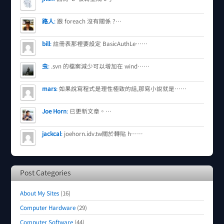
路人
:
跟 foreach 沒有關係 ?…
bill
:
註冊表那裡要設定 BasicAuthLe……
虫
:
.svn 的檔案減少可以增加在 wind……
mars
:
如果說寫程式是理性極致的話,那寫小說就是……
Joe Horn
:
已更新文章。…
jackcal
:
joehorn.idv.tw關於轉貼 h……
Post Categories
About My Sites
(16)
Computer Hardware
(29)
Computer Software
(44)