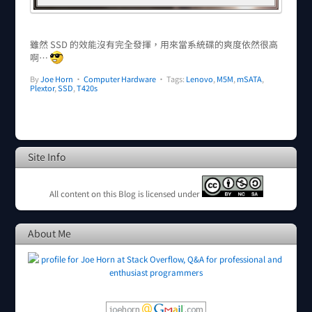
雖然 SSD 的效能沒有完全發揮，用來當系統碟的爽度依然很高
啊…
By
Joe Horn
•
Computer Hardware
• Tags:
Lenovo
,
M5M
,
mSATA
,
Plextor
,
SSD
,
T420s
Site Info
All content on this Blog is licensed under
About Me