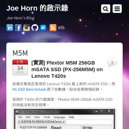
Joe Horn 的啟示錄
Joe Horn's Blog
LinkedIn
Facebook
Instagram
GitHub
Docker
RSS
Hub
M5M
0
[實測] Plextor M5M 256GB
2 月
14
mSATA SSD (PX-256M5M) on
2014
Lenovo T420s
前幾天幫我在家用的 Lenovo T420s 裝上新的 mSATA SSD，用
AS SSD Benchmark
跑了些數據，貼在這裡做個紀錄。
受限於 T420s 的介面速度，Plextor M5M 256GB mSATA SSD
的效能沒有完全發揮。