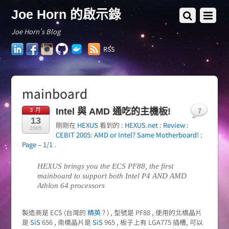
Joe Horn 的啟示錄
Joe Horn's Blog
LinkedIn
Facebook
Instagram
GitHub
Docker
RSS
Hub
mainboard
7
Intel 與 AMD 通吃的主機板!
3 月
13
剛剛在
HEXUS
看到的 :
HEXUS.net : Review :
2005
CEBIT 2005: AMD or Intel? Same Motherboard! :
Page – 1/1
.
HEXUS brings you the ECS PF88, the first
mainboard to support both Intel P4 AND AMD
Athlon 64 processors
製造商是 ECS (台灣的
精英
? ) , 型號是 PF88 , 使用的北橋晶片
是
SiS
656 , 南橋晶片是
SiS
965 , 板子上有 LGA775 插槽, 可以