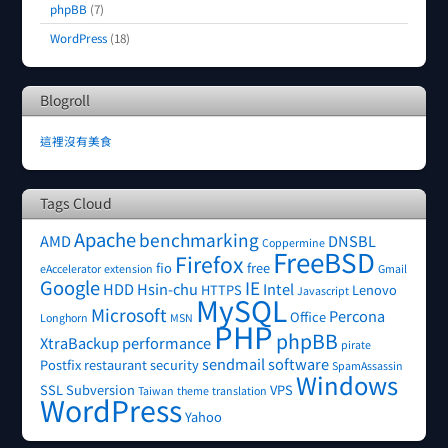
phpBB
(7)
WordPress
(18)
Blogroll
這裡沒有美食
Tags Cloud
Apache
benchmarking
AMD
DNSBL
Coppermine
FreeBSD
Firefox
fio
free
eAccelerator
extension
Gmail
Google
IE
HDD
Hsin-chu
Intel
HTTPS
Lenovo
Javascript
MySQL
Microsoft
Percona
Office
Longhorn
MSN
PHP
phpBB
XtraBackup
performance
pirate
sendmail
software
Postfix
restaurant
security
SpamAssassin
Windows
SSL
Subversion
VPS
Taiwan
theme
translation
WordPress
Yahoo