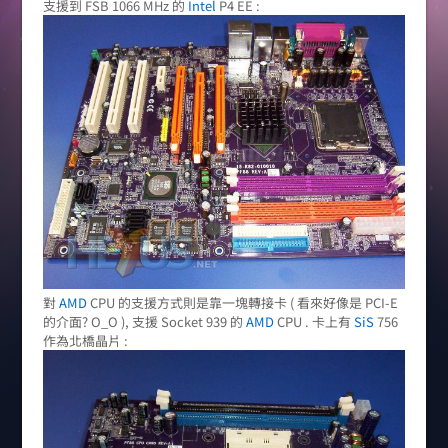
支援到 FSB 1066 MHz 的
Intel
P4 EE :
對
AMD
CPU 的支援方式則是靠一塊轉接卡 ( 看來好像是 PCI-E
的介面? O_O ), 支援 Socket 939 的
AMD
CPU . 卡上有
SiS
756
作為北橋晶片 :