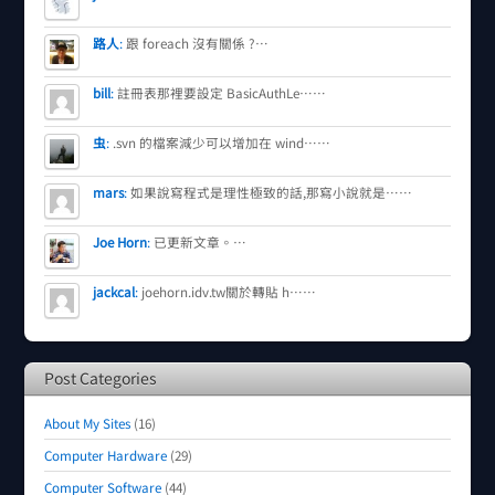
路人
:
跟 foreach 沒有關係 ?…
bill
:
註冊表那裡要設定 BasicAuthLe……
虫
:
.svn 的檔案減少可以增加在 wind……
mars
:
如果說寫程式是理性極致的話,那寫小說就是……
Joe Horn
:
已更新文章。…
jackcal
:
joehorn.idv.tw關於轉貼 h……
Post Categories
About My Sites
(16)
Computer Hardware
(29)
Computer Software
(44)