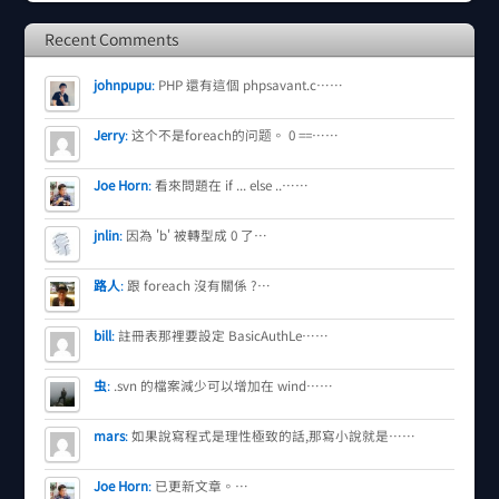
Recent Comments
johnpupu
:
PHP 還有這個 phpsavant.c……
Jerry
:
这个不是foreach的问题。 0 ==……
Joe Horn
:
看來問題在 if ... else ..……
jnlin
:
因為 'b' 被轉型成 0 了…
路人
:
跟 foreach 沒有關係 ?…
bill
:
註冊表那裡要設定 BasicAuthLe……
虫
:
.svn 的檔案減少可以增加在 wind……
mars
:
如果說寫程式是理性極致的話,那寫小說就是……
Joe Horn
:
已更新文章。…