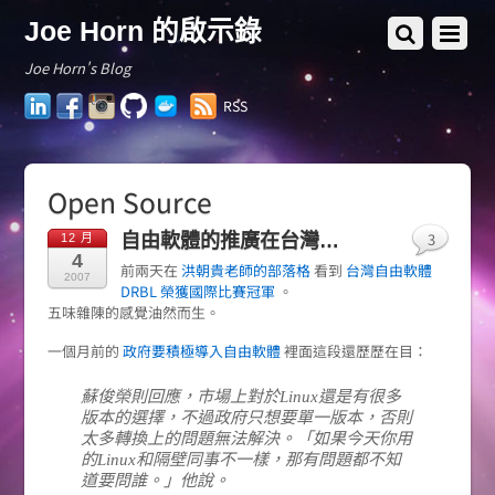
Joe Horn 的啟示錄
Joe Horn's Blog
LinkedIn
Facebook
Instagram
GitHub
Docker
RSS
Hub
Open Source
3
自由軟體的推廣在台灣…
12 月
4
前兩天在
洪朝貴老師的部落格
看到
台灣自由軟體
2007
DRBL 榮獲國際比賽冠軍
。
五味雜陳的感覺油然而生。
一個月前的
政府要積極導入自由軟體
裡面這段還歷歷在目：
蘇俊榮則回應，市場上對於Linux還是有很多
版本的選擇，不過政府只想要單一版本，否則
太多轉換上的問題無法解決。「如果今天你用
的Linux和隔壁同事不一樣，那有問題都不知
道要問誰。」他說。