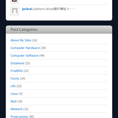
jackcal
:
joehorn.idv.tw關於轉貼 h……
Post Categories
About My Sites
(16)
Computer Hardware
(29)
Computer Software
(44)
Database
(22)
FreeBSD
(21)
Funny
(14)
Life
(23)
Linux
(5)
Mail
(19)
Network
(11)
Programing
(40)