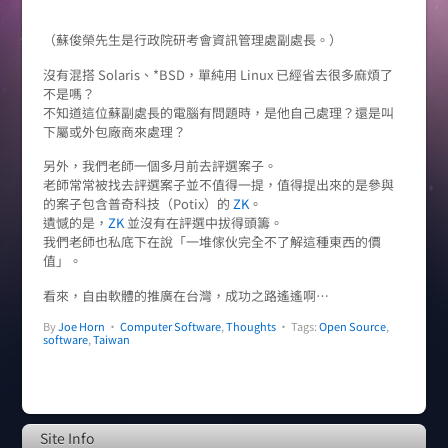
（蘇俊榮先生是行政院研考會資訊管理處副處長。）
沒有混搭 Solaris、*BSD，單純用 Linux 已經省去很多麻煩了
不是嗎？
不知道這位蘇副處長的電腦有問題時，是他自己處理？還是叫
下屬或外包廠商來處理？
另外，我們老師一個多月前去評選案子。
老師常常被找去評選案子並不值得一提，值得提出來的是參與
的案子包含普奇科技（Potix）的
ZK
。
遺憾的是，
ZK
並沒有在評選中拔得頭籌。
我們老師也私底下在說「一堆傢伙完全不了解這種東西的價
值」。
看來，自由軟體的推廣在台灣，成功之路遙遙啊…
By
Joe Horn
•
Computer Software
,
Thoughts
• Tags:
Open Source
,
software
,
Taiwan
Site Info