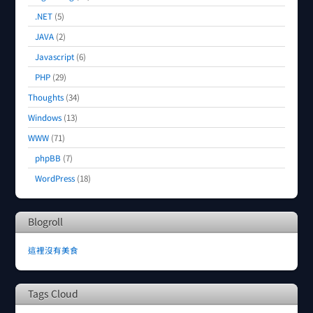
.NET
(5)
JAVA
(2)
Javascript
(6)
PHP
(29)
Thoughts
(34)
Windows
(13)
WWW
(71)
phpBB
(7)
WordPress
(18)
Blogroll
這裡沒有美食
Tags Cloud