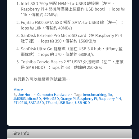
Intel SSD 760p 搭配 NVMe-to-USB3 轉接器（左三，
Raspberry Pi 4 開機時僅接上這個作 USB boot）：iops 約
11k，傳輸約 42MB/s
Fujitsu F500 SATA SSD 搭配 SATA-to-USB3 線（左一）：
iops 約 10k，傳輸約 40MB/s
SanDisk Extreme Pro MicroSD card（在 Raspberry Pi 4
肚子裡）：iops 約 390，傳輸約 1560KB/s
SanDisk Ultra Go 隨身碟（插在 USB 3.0 hub，tiffany 藍
那傢伙）：iops 約 170，傳輸約 680KB/s
Toshiba Canvio Basics 2.5″ USB3 外接硬碟（左二，應該
是 SMR HDD）：iops 約 63，傳輸約 250KB/s
有興趣的可以繼續看測試截圖…
More
By
Joe Horn
•
Computer Hardware
• Tags:
benchmarking
,
fio
,
JMS583
,
MicroSD
,
NVMe SSD
,
Orange Pi
,
Raspberry Pi
,
Raspberry Pi 4
,
RTL9210
,
SATA SSD
,
TFcard
,
USB flash
,
USB HDD
Site Info