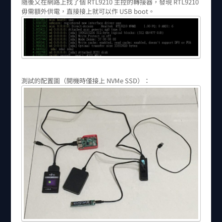
隨後又在網路上找了個 RTL9210 主控的轉接器，發現 RTL9210
毋需額外供電，直接接上就可以作 USB boot。
測試的配置圖（開機時僅接上 NVMe SSD）：