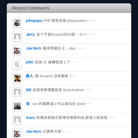
Recent Comments
johnpupu
:
PHP 還有這個 phpsavant.c……
Jerry
:
这个不是foreach的问题。 0 ==……
Joe Horn
:
看來問題在 if ... else ..……
jnlin
:
因為 'b' 被轉型成 0 了…
路人
:
跟 foreach 沒有關係 ?…
bill
:
註冊表那裡要設定 BasicAuthLe……
虫
:
.svn 的檔案減少可以增加在 wind……
mars
:
如果說寫程式是理性極致的話,那寫小說就是……
Joe Horn
:
已更新文章。…