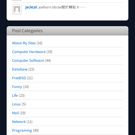
jackcal
:
joehorn.idv.tw關於轉貼 h……
Post Categories
About My Sites
(16)
Computer Hardware
(29)
Computer Software
(44)
Database
(22)
FreeBSD
(21)
Funny
(14)
Life
(23)
Linux
(5)
Mail
(19)
Network
(11)
Programing
(40)