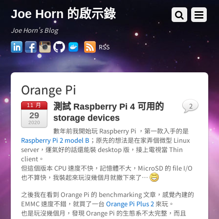
Joe Horn 的啟示錄
Joe Horn's Blog
LinkedIn
Facebook
Instagram
GitHub
Docker
RSS
Hub
Orange Pi
2
測試 Raspberry Pi 4 可用的
11 月
29
storage devices
2020
數年前我開始玩 Raspberry Pi ，第一款入手的是
Raspberry Pi 2 model B
；原先的想法是在家弄個微型 Linux
server，運氣好的話還能裝 desktop 版，接上電視當 Thin
client。
但這個版本 CPU 速度不快，記憶體不大，MicroSD 的 file I/O
也不算快，我裝起來玩沒幾個月就撤下來了…
之後我在看到 Orange Pi 的 benchmarking 文章，感覺內建的
EMMC 速度不錯，就買了一台
Orange Pi Plus 2
來玩。
也是玩沒幾個月，發現 Orange Pi 的生態系不太完整，而且