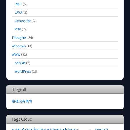
.NET
(5)
JAVA
(2)
Javascript
(6)
PHP
(29)
Thoughts
(34)
Windows
(13)
WWW
(71)
phpBB
(7)
WordPress
(18)
Blogroll
這裡沒有美食
Tags Cloud
Apache
benchmarking
AMD
DNSBL