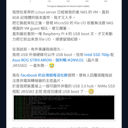
我想在家弄的 Linux server 已經被我扔進 NAS 的 VM，直到
8GB 記憶體的版本面世，我才又入手。
把它裝起來玩之後，發現 MicroSD 的 file I/O 依舊無法跟 NAS
裡面的 VM guest 相比，便又擱著…
直到最近看到一堆 Raspberry Pi 4 的 USB boot 文，才又有動
力把它抓出來測 file I/O ，順便留個紀錄。
在測試前，有件事讓我搞很久…
我用 USB 外接硬碟可以作 USB boot，但用
Intel SSD 760p
配
Asus ROG STRIX ARION
、
伽利略 M2NVU31
（晶片是
JMS583）一直失敗…
我在
Facebook 的台灣樹苺派社群
提問，便有人回覆提醒我該
注意供電與轉接器的主控晶片。
於是我把裝置接上一個可額外供電的 USB 3.0 hub，NVMe SSD
搭配 JMS583 主控 就成功達成 USB boot 了…