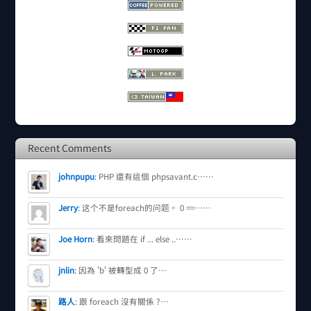
Recent Comments
johnpupu
:
PHP 還有這個 phpsavant.c……
Jerry
:
这个不是foreach的问题。 0 ==……
Joe Horn
:
看來問題在 if ... else ..……
jnlin
:
因為 'b' 被轉型成 0 了…
路人
:
跟 foreach 沒有關係 ?…