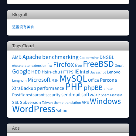
Blogroll
這裡沒有美食
Tags Cloud
Apache
benchmarking
AMD
DNSBL
Coppermine
FreeBSD
Firefox
fio
free
eAccelerator
extension
Gmail
Google
IE
HDD
Hsin-chu
Intel
HTTPS
Lenovo
Javascript
MySQL
Microsoft
Percona
Office
Longhorn
MSN
PHP
phpBB
XtraBackup
performance
pirate
sendmail
software
Postfix
restaurant
security
SpamAssassin
Windows
SSL
Subversion
VPS
Taiwan
theme
translation
WordPress
Yahoo
Ads