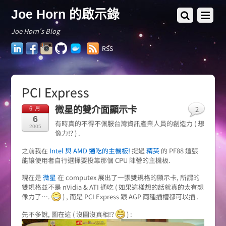
Joe Horn 的啟示錄
Joe Horn's Blog
LinkedIn
Facebook
Instagram
GitHub
Docker
RSS
Hub
PCI Express
2
微星的雙介面顯示卡
6 月
6
有時真的不得不佩服台灣資訊產業人員的創造力 ( 想
2005
像力!? ) .
之前我在
Intel 與 AMD 通吃的主機板!
提過
精英
的 PF88 這張
能讓使用者自行選擇要投靠那個 CPU 陣營的主機板.
現在是
微星
在 computex 展出了一張雙規格的顯示卡, 所謂的
雙規格並不是 nVidia & ATI 通吃 ( 如果這樣想的話就真的太有想
像力了….
) , 而是 PCI Express 跟 AGP 兩種插槽都可以插 .
先不多說, 圖在這 ( 沒圖沒真相!?
) :