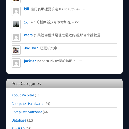
bill
:
註冊表那裡要設定 BasicAuthLe……
虫
:
.svn 的檔案減少可以增加在 wind……
mars
:
如果說寫程式是理性極致的話,那寫小說就是……
Joe Horn
:
已更新文章。…
jackcal
:
joehorn.idv.tw關於轉貼 h……
Post Categories
About My Sites
(16)
Computer Hardware
(29)
Computer Software
(44)
Database
(22)
FreeBSD
(21)