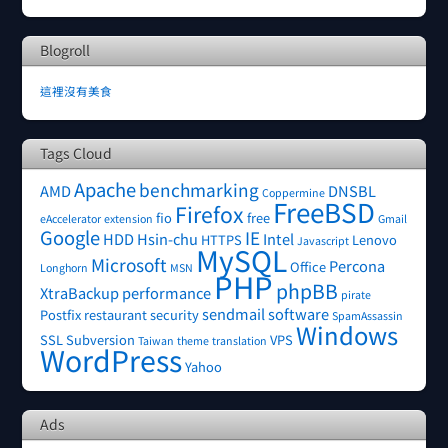
Blogroll
這裡沒有美食
Tags Cloud
Apache
benchmarking
AMD
DNSBL
Coppermine
FreeBSD
Firefox
fio
free
eAccelerator
extension
Gmail
Google
IE
HDD
Hsin-chu
Intel
HTTPS
Lenovo
Javascript
MySQL
Microsoft
Percona
Office
Longhorn
MSN
PHP
phpBB
XtraBackup
performance
pirate
sendmail
software
Postfix
restaurant
security
SpamAssassin
Windows
SSL
Subversion
VPS
Taiwan
theme
translation
WordPress
Yahoo
Ads