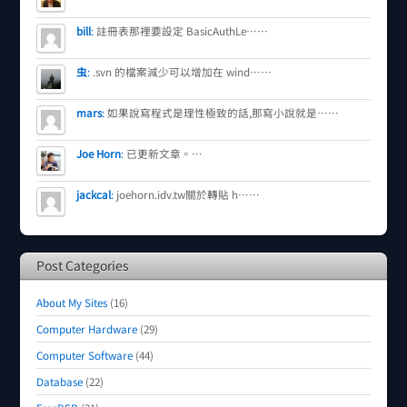
bill
:
註冊表那裡要設定 BasicAuthLe……
虫
:
.svn 的檔案減少可以增加在 wind……
mars
:
如果說寫程式是理性極致的話,那寫小說就是……
Joe Horn
:
已更新文章。…
jackcal
:
joehorn.idv.tw關於轉貼 h……
Post Categories
About My Sites
(16)
Computer Hardware
(29)
Computer Software
(44)
Database
(22)