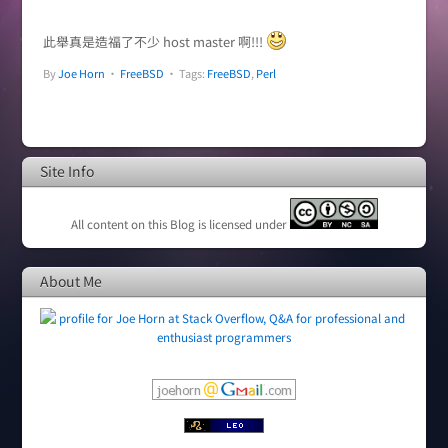
此舉真是造福了不少 host master 啊!!!
By
Joe Horn
•
FreeBSD
• Tags:
FreeBSD
,
Perl
Site Info
All content on this Blog is licensed under
About Me