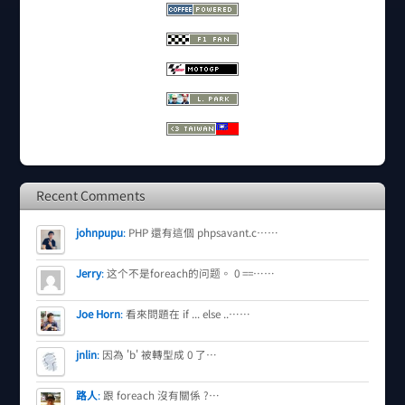
Recent Comments
johnpupu
:
PHP 還有這個 phpsavant.c……
Jerry
:
这个不是foreach的问题。 0 ==……
Joe Horn
:
看來問題在 if ... else ..……
jnlin
:
因為 'b' 被轉型成 0 了…
路人
:
跟 foreach 沒有關係 ?…