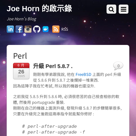
Joe Horn 的啟示錄
Joe Horn's Blog
LinkedIn
Facebook
Instagram
GitHub
Docker
RSS
Hub
Perl
0
升級 Perl 5.8.7 .
6 月
26
剛剛有學弟跟我說, 他在
FreeBSD
上面的 perl 升級
2005
從 5.8.6 升到 5.8.7 之後爛掉一堆東西.
因為這陣子我在忙考試, 所以我的機器也還沒升.
之前我從 5.8.5 升到 5.8.6 時, 必須很悲苦的自己檢查相依的軟
體, 然後用 portupgrade 重裝.
剛剛在自己的機器上面測升級, 發現升級 5.8.7 的步驟簡單很多,
只要在升級完之後跑這兩串指令就能幫你修好 :
# perl-after-upgrade
# perl-after-upgrade -f