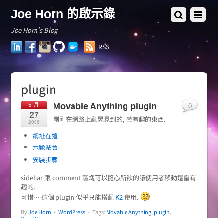
Joe Horn 的啟示錄
Joe Horn's Blog
LinkedIn
Facebook
Instagram
GitHub
Docker
RSS
Hub
plugin
0
Movable Anything plugin
5 月
27
剛剛在網路上亂晃晃到的, 蠻有趣的東西.
2006
網址在這
示範站台
安裝步驟
sidebar 跟 comment 區塊可以隨心所欲的讓使用者移動還蠻有
趣的.
可惜… 這個 plugin 似乎只能搭配
K2
使用.
By
Joe Horn
•
WordPress
• Tags:
Movable Anything
,
plugin
,