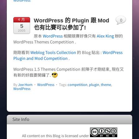
WordPress
0
WordPress 的 Plugin 跟 Mod
4 月
5
也有比賽可以參加了!
2005
原本
WordPress
相關競賽好像只有
Alex King
辦的
WordPress Themes Competition .
剛剛看到
Weblog Tools Collection
的 Blog 貼出 :
WordPress
Plugin and Mod Competition
.
WordPress 1.5 Themes Competition 前陣子才剛結束, 現在又
有新的好戲要開鑼了.
By
Joe Horn
•
WordPress
• Tags:
competition
,
plugin
,
theme
,
WordPress
Site Info
All content on this Blog is licensed under