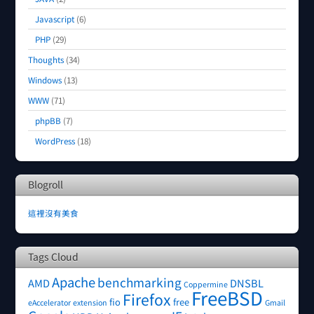
Javascript
(6)
PHP
(29)
Thoughts
(34)
Windows
(13)
WWW
(71)
phpBB
(7)
WordPress
(18)
Blogroll
這裡沒有美食
Tags Cloud
Apache
benchmarking
AMD
DNSBL
Coppermine
FreeBSD
Firefox
fio
free
eAccelerator
extension
Gmail