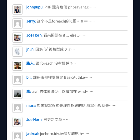
johnpupu
:
PHP 還有這個 phpsavant.c……
Jerry
:
这个不是foreach的问题。 0 ==……
Joe Horn
:
看來問題在 if ... else ..……
jnlin
:
因為 'b' 被轉型成 0 了…
路人
:
跟 foreach 沒有關係 ?…
bill
:
註冊表那裡要設定 BasicAuthLe……
虫
:
.svn 的檔案減少可以增加在 wind……
mars
:
如果說寫程式是理性極致的話,那寫小說就是……
Joe Horn
:
已更新文章。…
jackcal
:
joehorn.idv.tw關於轉貼 h……