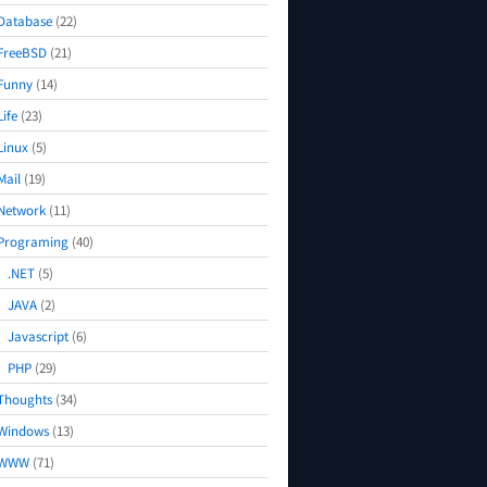
Database
(22)
FreeBSD
(21)
Funny
(14)
Life
(23)
Linux
(5)
Mail
(19)
Network
(11)
Programing
(40)
.NET
(5)
JAVA
(2)
Javascript
(6)
PHP
(29)
Thoughts
(34)
Windows
(13)
WWW
(71)