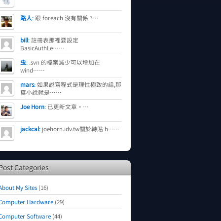
路人
:
跟 foreach 沒有關係 ?…
bill
:
註冊表那裡要設定
BasicAuthLe……
虫
:
.svn 的檔案減少可以增加在
wind……
mars
:
如果說寫程式是理性極致的話,那
寫小說就是……
Joe Horn
:
已更新文章。…
jackcal
:
joehorn.idv.tw關於轉貼 h……
Post Categories
About My Sites
(16)
Computer Hardware
(29)
Computer Software
(44)