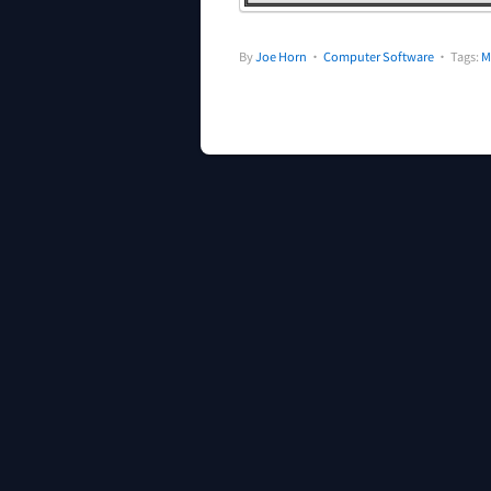
By
Joe Horn
•
Computer Software
• Tags:
M