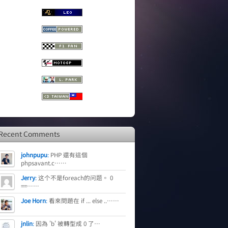
Recent Comments
johnpupu
:
PHP 還有這個
phpsavant.c……
Jerry
:
这个不是foreach的问题。 0
==……
Joe Horn
:
看來問題在 if ... else ..……
jnlin
:
因為 'b' 被轉型成 0 了…