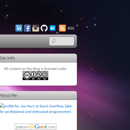
LinkedIn
Facebook
Instagram
GitHub
Docker
RSS
Hub
Site Info
All content on this Blog is licensed under
About Me