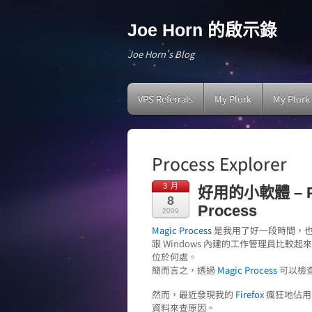
Joe Horn 的啟示錄
Joe Horn's Blog
VPS Referrals
My Plurk
My Plurk
Process Explorer
3 月
好用的小軟體 – Pro
8
Process
2009
Magic Process
是我用了好一段時間，
跟 Windows 內建的工作管理員比較起
位於何處。
簡而言之，透過
Magic Process
可以檢
然而，最近發現我的
Firefox
瘋狂地佔用 
資料來查原因。