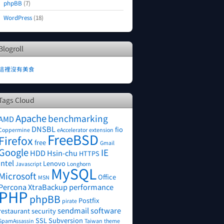
phpBB
(7)
WordPress
(18)
Blogroll
這裡沒有美食
Tags Cloud
Apache
benchmarking
AMD
DNSBL
fio
Coppermine
eAccelerator
extension
FreeBSD
Firefox
free
Gmail
Google
IE
HDD
Hsin-chu
HTTPS
Intel
Lenovo
Javascript
Longhorn
MySQL
Microsoft
Office
MSN
Percona XtraBackup
performance
PHP
phpBB
Postfix
pirate
sendmail
software
restaurant
security
SSL
Subversion
SpamAssassin
Taiwan
theme