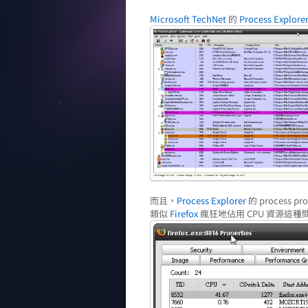
Microsoft TechNet
的
Process Explore
而且，
Process Explorer
的 process 
類似
Firefox
瘋狂地佔用 CPU 資源這種