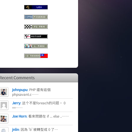
Recent Comments
johnpupu
:
PHP 還有這個
phpsavant.c……
Jerry
:
这个不是foreach的问题。 0
==……
Joe Horn
:
看來問題在 if ... else ..……
jnlin
:
因為 'b' 被轉型成 0 了…