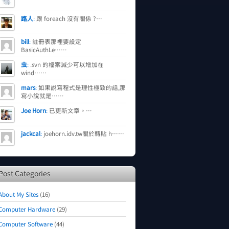
路人
:
跟 foreach 沒有關係 ?…
bill
:
註冊表那裡要設定
BasicAuthLe……
虫
:
.svn 的檔案減少可以增加在
wind……
mars
:
如果說寫程式是理性極致的話,那
寫小說就是……
Joe Horn
:
已更新文章。…
jackcal
:
joehorn.idv.tw關於轉貼 h……
Post Categories
About My Sites
(16)
Computer Hardware
(29)
Computer Software
(44)