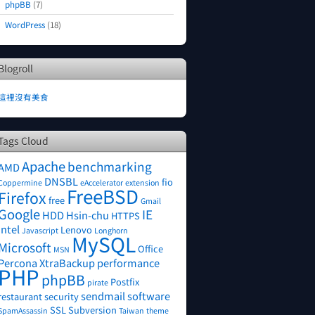
phpBB
(7)
WordPress
(18)
Blogroll
這裡沒有美食
Tags Cloud
Apache
benchmarking
AMD
DNSBL
fio
Coppermine
eAccelerator
extension
FreeBSD
Firefox
free
Gmail
Google
IE
HDD
Hsin-chu
HTTPS
Intel
Lenovo
Javascript
Longhorn
MySQL
Microsoft
Office
MSN
Percona XtraBackup
performance
PHP
phpBB
Postfix
pirate
sendmail
software
restaurant
security
SSL
Subversion
SpamAssassin
Taiwan
theme