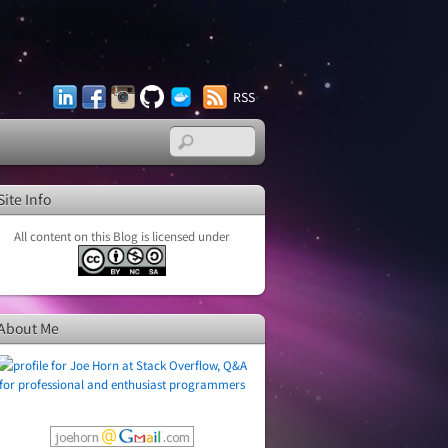
LinkedIn
Facebook
Instagram
GitHub
Docker
RSS
Hub
Site Info
All content on this Blog is licensed under
About Me