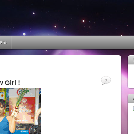
 Bot
2
irl !