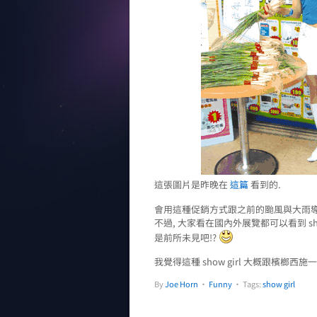
這張圖片是昨晚在
這篇
看到的.
會用這種促銷方式跟之前的颱風與大雨導
不過, 大家看在國內外展覽都可以看到 sho
是前所未見吧!?
我覺得這種 show girl 大概跟檳榔西
By
Joe Horn
•
Funny
• Tags:
show girl