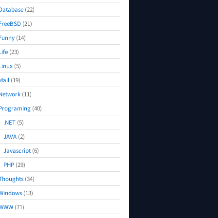
Database
(22)
FreeBSD
(21)
Funny
(14)
Life
(23)
Linux
(5)
Mail
(19)
Network
(11)
Programing
(40)
.NET
(5)
JAVA
(2)
Javascript
(6)
PHP
(29)
Thoughts
(34)
Windows
(13)
WWW
(71)