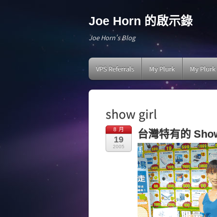
Joe Horn 的啟示錄
Joe Horn's Blog
VPS Referrals
My Plurk
My Plurk
show girl
8 月
台灣特有的 Show G
19
2005