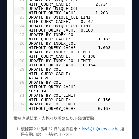
WITH_QUERY_CACHE: 2.734
22
UPDATE BY UNIQUE_COL
WITHOUT_QUERY_CACHE: 1.203
23
UPDATE BY UNIQUE_COL LIMIT
WITH_QUERY_CACHE: 0.147
24
UPDATE BY UNIQUE_COL LIMIT
WITHOUT_QUERY_CACHE: 0.163
25
UPDATE BY INDEX_COL
WITH_QUERY_CACHE: 1.183
26
UPDATE BY INDEX_COL
WITHOUT_QUERY_CACHE: 1.063
27
UPDATE BY INDEX_COL LIMIT
WITH_QUERY_CACHE: 0.138
28
UPDATE BY INDEX_COL LIMIT
WITHOUT_QUERY_CACHE: 0.154
29
UPDATE BY COL
WITH_QUERY_CACHE:
4704.859
30
UPDATE BY COL
WITHOUT_QUERY_CACHE:
4641.191
31
UPDATE BY COL LIMIT
WITH_QUERY_CACHE: 0.156
32
UPDATE BY COL LIMIT
WITHOUT_QUERY_CACHE: 0.167
根據測試結果，大概可以看到出以下幾個要點：
根據第 21 行與 22 行的差異看來，
MySQL Query cache
還
是有點用處，不過效用不大。