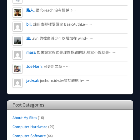
路人
:
跟 foreach 沒有關係 ?…
bill
:
註冊表那裡要設定 BasicAuthLe……
虫
:
.svn 的檔案減少可以增加在 wind……
mars
:
如果說寫程式是理性極致的話,那寫小說就是……
Joe Horn
:
已更新文章。…
jackcal
:
joehorn.idv.tw關於轉貼 h……
Post Categories
About My Sites
(16)
Computer Hardware
(29)
Computer Software
(44)