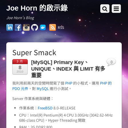
Joe Horn 的啟示錄
Joe Horn's Blog
LinkedIn
Facebook
Instagram
GitHub
Docker
RSS
Hub
Super Smack
0
[MySQL] Primary Key、
3 月
8
UNIQUE、INDEX 與 LIMIT 有多
2010
重要
我利用前兩天的空閒時間寫了個
PHP
的小程式，運用
PHP 的
PDO 元件
，對
MySQL
進行小測試。
Server 作業系統與硬體：
作業系統：
FreeBSD
8.0-RELEASE
CPU：Intel(R) Pentium(R) 4 CPU 3.00GHz (3042.62-MHz
686-class CPU)，Hyper-Threading 開啟
RAM：2G DDR2 800