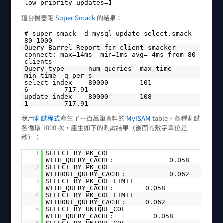
low_priority_updates=1
這台機器跑
Super Smack
的結果：
# super-smack -d mysql update-select.smack
80 1000
Query Barrel Report for client smacker
connect: max=14ms min=1ms avg= 4ms from 80
clients
Query_type num_queries max_time
min_time q_per_s
select_index 80000 101
6 717.91
update_index 80000 108
1 717.91
我用
測試程式
產生了一百萬筆資料的
MyISAM
table，各種測試
各循環 1000 次，產生如下的測試結果（後面的數字單位是
秒）：
1
SELECT BY PK_COL
WITH_QUERY_CACHE: 0.058
2
SELECT BY PK_COL
WITHOUT_QUERY_CACHE: 0.062
3
SELECT BY PK_COL LIMIT
WITH_QUERY_CACHE: 0.058
4
SELECT BY PK_COL LIMIT
WITHOUT_QUERY_CACHE: 0.062
5
SELECT BY UNIQUE_COL
WITH_QUERY_CACHE: 0.058
6
SELECT BY UNIQUE_COL