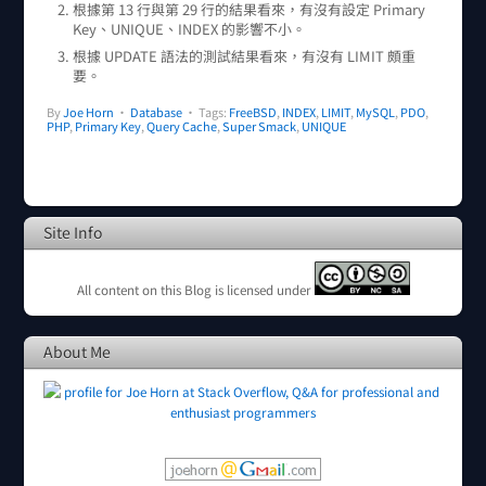
根據第 13 行與第 29 行的結果看來，有沒有設定 Primary
Key、UNIQUE、INDEX 的影響不小。
根據 UPDATE 語法的測試結果看來，有沒有 LIMIT 頗重
要。
By
Joe Horn
•
Database
• Tags:
FreeBSD
,
INDEX
,
LIMIT
,
MySQL
,
PDO
,
PHP
,
Primary Key
,
Query Cache
,
Super Smack
,
UNIQUE
Site Info
All content on this Blog is licensed under
About Me