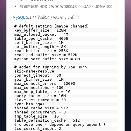
放資料庫的 HDD：WDC WD800JB-00JJA0，UDMA 100
MySQL
5.1.44 的設定（/etc/my.cnf）：
# defult setting (maybe changed)
key_buffer_size = 128M
max_allowed_packet = 4M
table_open_cache = 4096
sort_buffer_size = 1M
net_buffer_length = 8K
read_buffer_size = 256K
read_rnd_buffer_size = 512K
myisam_sort_buffer_size = 8M
# added for tunning by Joe Horn
skip-name-resolve
connect_timeout = 60
join_buffer_size = 1M
max_connect_errors = 10000
max_connections = 100
max_heap_table_size = 1G
query_cache_size = 16M
slave_net_timeout = 30
sync_binlog=1
thread_cache_size = 512
thread_concurrency = 8
tmp_table_size = 1G
table_definition_cache = 512
# choose one ( depend on query amount )
#concurrent_insert=2