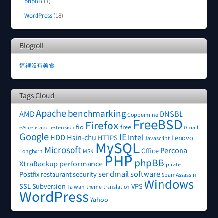
phpBB
(7)
WordPress
(18)
Blogroll
這裡沒有美食
Tags Cloud
Apache
benchmarking
AMD
DNSBL
Coppermine
FreeBSD
Firefox
fio
free
eAccelerator
extension
Gmail
Google
IE
HDD
Hsin-chu
Intel
HTTPS
Lenovo
Javascript
MySQL
Microsoft
Percona
Office
Longhorn
MSN
PHP
phpBB
XtraBackup
performance
pirate
sendmail
software
Postfix
restaurant
security
SpamAssassin
Windows
SSL
Subversion
VPS
Taiwan
theme
translation
WordPress
Yahoo