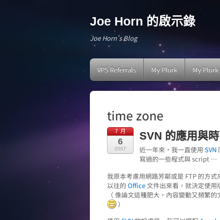
Joe Horn 的啟示錄
Joe Horn's Blog
VPS Referrals
My Plurk
My Plurk
time zone
7 月
SVN 的應用與
6
近一年來，我一直使用
SVN
2007
寫過的一些程式與 script …
我原本考慮用網路芳鄰或是 FTP 的方式來傳
以往的
Office
文件出來看，就決定使用
（ 像論文這種肥大，內容變動又頻繁的
）