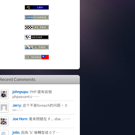
Recent Comments
johnpupu
:
PHP 還有這個
phpsavant.c……
Jerry
:
这个不是foreach的问题。 0
==……
Joe Horn
:
看來問題在 if ... else ..……
jnlin
:
因為 'b' 被轉型成 0 了…