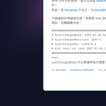
使用
SVN
的好處是，我可以搭配
Apach
料。
而且，在
Windows
平台上，
TortoiseS
不過讓我非常疑惑的是，為甚麼
SVN
沒
例如，這種檔案內容：
#################################
# $LastChangedDate: 2007-07-06 
# $LastChangedRevision: 2044 $

# $LastChangedBy: joehorn $

# $Id: test.txt 2044 2007-07-05 1
#################################
test
LastChangedDate 可以根據時區作調
By
Joe Horn
•
Computer Software
• Tags:
S