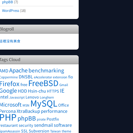
phpBB
(7)
WordPress
(18)
Blogroll
這裡沒有美食
Tags Cloud
Apache
benchmarking
AMD
DNSBL
fio
Coppermine
eAccelerator
extension
FreeBSD
Firefox
free
Gmail
Google
IE
HDD
Hsin-chu
HTTPS
Intel
Lenovo
Javascript
Longhorn
MySQL
Microsoft
Office
MSN
Percona XtraBackup
performance
PHP
phpBB
Postfix
pirate
sendmail
software
restaurant
security
SSL
Subversion
SpamAssassin
Taiwan
theme