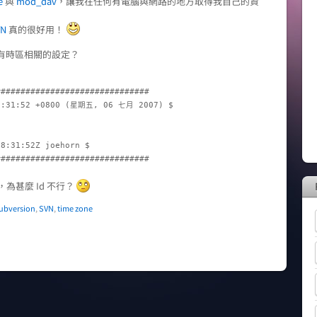
e
與
mod_dav
，讓我在任何有電腦與網路的地方取得我自己的資
VN
真的很好用！
有時區相關的設定？
##############################

02:31:52 +0800 (星期五, 06 七月 2007) $

8:31:52Z joehorn $

##############################

整，為甚麼 Id 不行？
ubversion
,
SVN
,
time zone