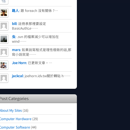
路人
:
跟 foreach 沒有關係 ?…
bill
:
註冊表那裡要設定
BasicAuthLe……
虫
:
.svn 的檔案減少可以增加在
wind……
mars
:
如果說寫程式是理性極致的話,那
寫小說就是……
Joe Horn
:
已更新文章。…
jackcal
:
joehorn.idv.tw關於轉貼 h……
Post Categories
About My Sites
(16)
Computer Hardware
(29)
Computer Software
(44)