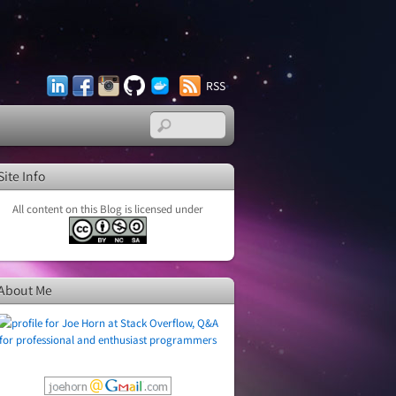
LinkedIn
Facebook
Instagram
GitHub
Docker
RSS
Hub
Site Info
All content on this Blog is licensed under
About Me