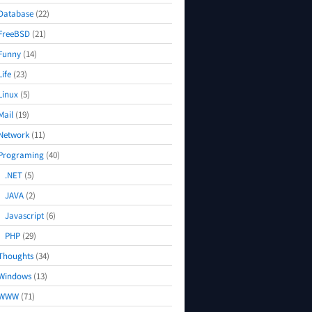
Database
(22)
FreeBSD
(21)
Funny
(14)
Life
(23)
Linux
(5)
Mail
(19)
Network
(11)
Programing
(40)
.NET
(5)
JAVA
(2)
Javascript
(6)
PHP
(29)
Thoughts
(34)
Windows
(13)
WWW
(71)