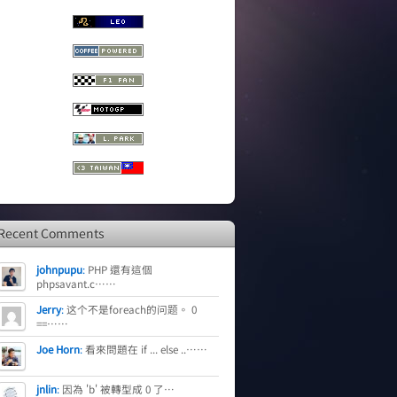
Recent Comments
johnpupu
:
PHP 還有這個
phpsavant.c……
Jerry
:
这个不是foreach的问题。 0
==……
Joe Horn
:
看來問題在 if ... else ..……
jnlin
:
因為 'b' 被轉型成 0 了…