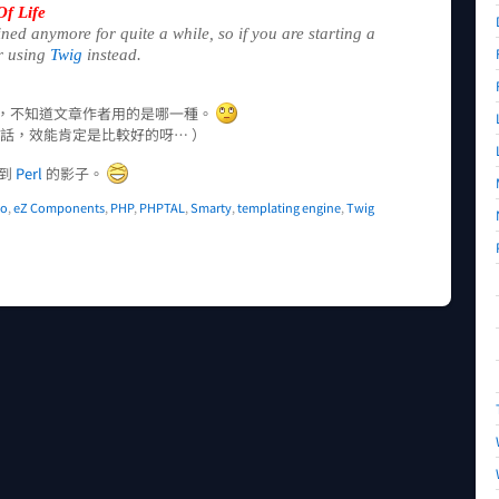
f Life
ined anymore for quite a while, so if you are starting a
r using
Twig
instead.
，不知道文章作者用的是哪一種。
sion 的話，效能肯定是比較好的呀… ）
看到
Perl
的影子。
o
,
eZ Components
,
PHP
,
PHPTAL
,
Smarty
,
templating engine
,
Twig