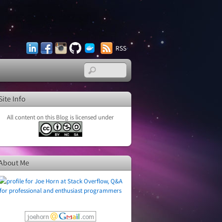
LinkedIn
Facebook
Instagram
GitHub
Docker
RSS
Hub
Site Info
All content on this Blog is licensed under
About Me