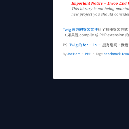
Important Notice – Dwoo End O
This library is not being mainta
new project you should conside
Twig 官方的安裝文件
給了數種安裝方式
（ 如果是 compile 成 PHP exten
PS.
Twig 的 for … in …
挺有趣啊，我
By
Joe Horn
•
PHP
• Tags:
benchmark
,
Dwo