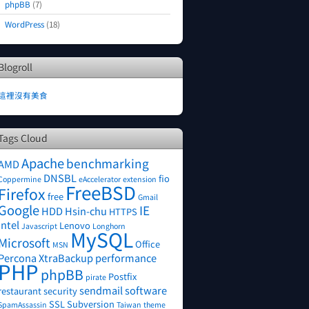
phpBB
(7)
WordPress
(18)
Blogroll
這裡沒有美食
Tags Cloud
Apache
benchmarking
AMD
DNSBL
fio
Coppermine
eAccelerator
extension
FreeBSD
Firefox
free
Gmail
Google
IE
HDD
Hsin-chu
HTTPS
Intel
Lenovo
Javascript
Longhorn
MySQL
Microsoft
Office
MSN
Percona XtraBackup
performance
PHP
phpBB
Postfix
pirate
sendmail
software
restaurant
security
SSL
Subversion
SpamAssassin
Taiwan
theme