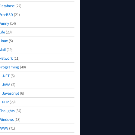
Database
(22)
FreeBSD
(21)
Funny
(14)
Life
(23)
Linux
(5)
Mail
(19)
Network
(11)
Programing
(40)
.NET
(5)
JAVA
(2)
Javascript
(6)
PHP
(29)
Thoughts
(34)
Windows
(13)
WWW
(71)