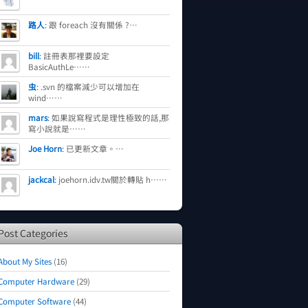
路人
:
跟 foreach 沒有關係 ?…
bill
:
註冊表那裡要設定
BasicAuthLe……
虫
:
.svn 的檔案減少可以增加在
wind……
mars
:
如果說寫程式是理性極致的話,那
寫小說就是……
Joe Horn
:
已更新文章。…
jackcal
:
joehorn.idv.tw關於轉貼 h……
Post Categories
About My Sites
(16)
Computer Hardware
(29)
Computer Software
(44)