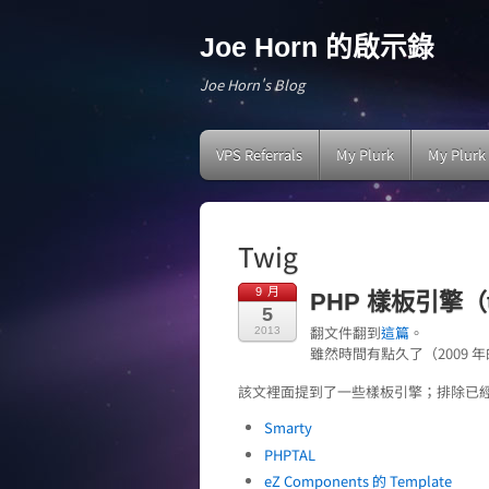
Joe Horn 的啟示錄
Joe Horn's Blog
VPS Referrals
My Plurk
My Plurk
Twig
9 月
PHP 樣板引擎（tem
5
翻文件翻到
這篇
。
2013
雖然時間有點久了（2009
該文裡面提到了一些樣板引擎；排除已經不
Smarty
PHPTAL
eZ Components 的 Template