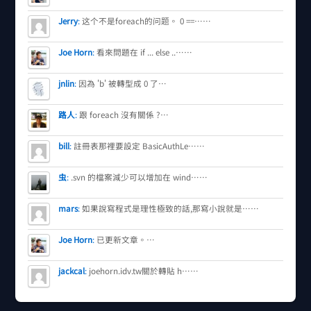
Jerry
:
这个不是foreach的问题。 0 ==……
Joe Horn
:
看來問題在 if ... else ..……
jnlin
:
因為 'b' 被轉型成 0 了…
路人
:
跟 foreach 沒有關係 ?…
bill
:
註冊表那裡要設定 BasicAuthLe……
虫
:
.svn 的檔案減少可以增加在 wind……
mars
:
如果說寫程式是理性極致的話,那寫小說就是……
Joe Horn
:
已更新文章。…
jackcal
:
joehorn.idv.tw關於轉貼 h……