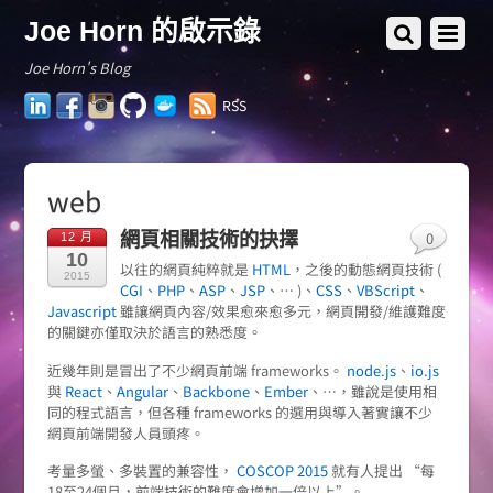
Joe Horn 的啟示錄
Joe Horn's Blog
LinkedIn
Facebook
Instagram
GitHub
Docker
RSS
Hub
web
0
網頁相關技術的抉擇
12 月
10
以往的網頁純粹就是
HTML
，之後的動態網頁技術 (
2015
CGI
、
PHP
、
ASP
、
JSP
、… )、
CSS
、
VBScript
、
Javascript
雖讓網頁內容/效果愈來愈多元，網頁開發/維護難度
的關鍵亦僅取決於語言的熟悉度。
近幾年則是冒出了不少網頁前端 frameworks。
node.js
、
io.js
與
React
、
Angular
、
Backbone
、
Ember
、…，雖說是使用相
同的程式語言，但各種 frameworks 的選用與導入著實讓不少
網頁前端開發人員頭疼。
考量多螢、多裝置的兼容性，
COSCOP 2015
就有人提出 “每
18至24個月，前端技術的難度會增加一倍以上”。