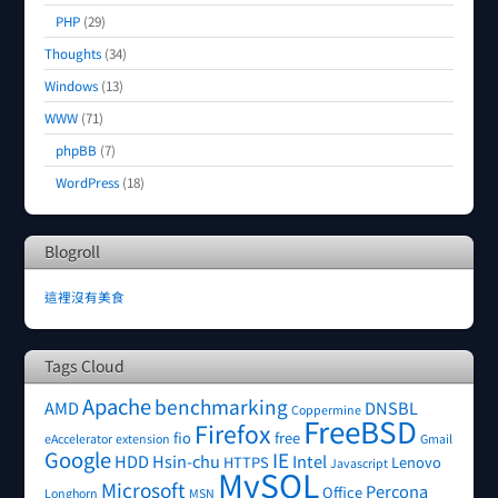
PHP
(29)
Thoughts
(34)
Windows
(13)
WWW
(71)
phpBB
(7)
WordPress
(18)
Blogroll
這裡沒有美食
Tags Cloud
Apache
benchmarking
AMD
DNSBL
Coppermine
FreeBSD
Firefox
fio
free
eAccelerator
extension
Gmail
Google
IE
HDD
Hsin-chu
Intel
HTTPS
Lenovo
Javascript
MySQL
Microsoft
Percona
Office
Longhorn
MSN