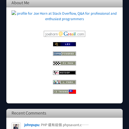
About Me
Recent Comments
johnpupu
:
PHP 還有這個 phpsavant.c……