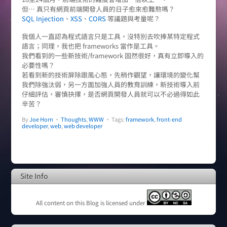
但… 真只有網頁前端開發人員的日子愈來愈難熬嗎？
SQL Injection
、
XSS
、
CORS
等議題與考量呢？
我個人一直認為程式語言只是工具，沒特別去吹捧某特定程式
語言；同理，我也把 frameworks 當作是工具。
我們看到的一些新技術/framework 固然很好，真有立即導入的
必要性嗎？
若看到新的技術屏除跟風心態，先稍作觀望，讓環境的變化幫
我們除強汰弱，另一方面加強人員的教育訓練，新技術導入前
仔細評估，審慎抉擇，是否網頁開發人員就可以不必過得如此
辛苦？
By
Joe Horn
•
Thoughts
,
WWW
• Tags:
framework
,
front-end
developer
,
web
,
web developer
Site Info
All content on this Blog is licensed under