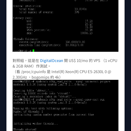
對照組，這是在
DigitalOcean
開 US$ 10/mo 的 VPS （1 vCPU
& 2GB RAM）作測試。
（看 /proc/cpuinfo 是 Intel(R) Xeon(R) CPU E5-2630L 0 @
2.30GHz ，bogomips 約 4k）