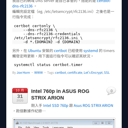
我自己的網域 DNS server 是自己掌管的，搭配的是
certbot-
dns-rfc2136
。
編輯完設定檔（eg. /etc/letsencrypt/rfc2136.ini）之後也是一
行指令完成：
certbot certonly \
--dns-rfc2136 \
--dns-rfc2136-credentials
/etc/letsencrypt/rfc2136.ini \
-d *.{DOMAIN} -d {DOMAIN}
另外，在
Ubuntu
安裝的
certbot
已經使用
systemd
的 timers
觸發定時更新，用下面這行指令可以確認其狀況。
systemctl status certbot.timer
By
Joe Horn
•
WWW
• Tags:
certbot
,
certificate
,
Let's Encrypt
,
SSL
0
Intel 760p in ASUS ROG
10 月
31
STRIX ARION
2020
剛入手
Intel SSD 760p
跟
Asus ROG STRIX ARION
，跑個數據作紀錄…