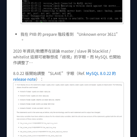
我在 PXB 的 prepare 階段看到 “Unknown error 3611”
。
2020 年資訊/軟體界在談論 master / slave 與 blacklist /
whitelist 這類可被聯想成「歧視」的字眼，而 MySQL 也開始
作調整了…
8.0.22 版開始調整 “SLAVE” 字眼（Ref.
MySQL 8.0.22 的
release note
）：