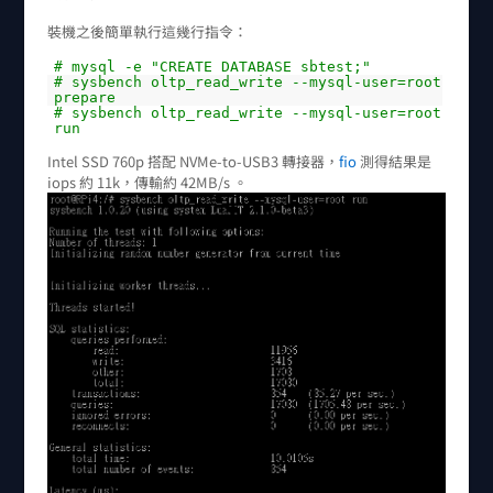
裝機之後簡單執行這幾行指令：
# mysql -e "CREATE DATABASE sbtest;"
# sysbench oltp_read_write --mysql-user=root
prepare
# sysbench oltp_read_write --mysql-user=root
run
Intel SSD 760p 搭配 NVMe-to-USB3 轉接器，
fio
測得結果是
iops 約 11k，傳輸約 42MB/s 。