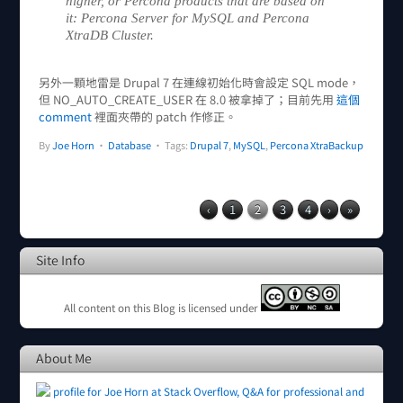
higher, or Percona products that are based on
it: Percona Server for MySQL and Percona
XtraDB Cluster.
另外一顆地雷是 Drupal 7 在連線初始化時會設定 SQL mode，
但 NO_AUTO_CREATE_USER 在 8.0 被拿掉了；目前先用
這個
comment
裡面夾帶的 patch 作修正。
By
Joe Horn
•
Database
• Tags:
Drupal 7
,
MySQL
,
Percona XtraBackup
‹
1
2
3
4
›
»
Site Info
All content on this Blog is licensed under
About Me