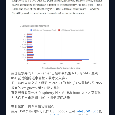
我想在家弄的 Linux server 已經被我扔進 NAS 的 VM，直到
8GB 記憶體的版本面世，我才又入手。
把它裝起來玩之後，發現 MicroSD 的 file I/O 依舊無法跟 NAS
裡面的 VM guest 相比，便又擱著…
直到最近看到一堆 Raspberry Pi 4 的 USB boot 文，才又有動
力把它抓出來測 file I/O ，順便留個紀錄。
在測試前，有件事讓我搞很久…
我用 USB 外接硬碟可以作 USB boot，但用
Intel SSD 760p
配