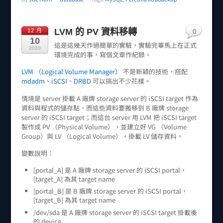
0
LVM 的 PV 資料移轉
12 月
10
這是這幾天作過簡單的實驗，實驗完畢馬上在正式
2020
環境完成的事，寫個文章作紀錄。
LVM （Logical Volume Manager）
不是新穎的技術，搭配
mdadm
、
iSCSI
、
DRBD
可以搞出不少花樣。
情境是 server 掛載 A 廠牌 storage server 的 iSCSI target 作為
資料與程式的儲存點，而這些資料要搬移到 B 廠牌 storage
server 的 iSCSI target；而這台 server 用 LVM 把 iSCSI target
製作成 PV （Physical Volume），並建立好 VG （Volume
Group）與 LV （Logical Volume），掛載 LV 儲存資料。
變數說明：
[portal_A] 是 A 廠牌 storage server 的 iSCSI portal，
[target_A] 為其 target name
[portal_B] 是 B 廠牌 storage server 的 iSCSI portal，
[target_B] 為其 target name
/dev/sda 是 A 廠牌 storage server 的 iSCSI target 掛載後
的 device