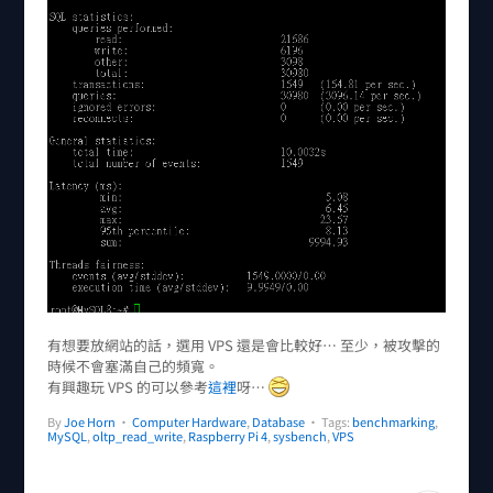
有想要放網站的話，選用 VPS 還是會比較好… 至少，被攻擊的
時候不會塞滿自己的頻寬。
有興趣玩 VPS 的可以參考
這裡
呀…
By
Joe Horn
•
Computer Hardware
,
Database
• Tags:
benchmarking
,
MySQL
,
oltp_read_write
,
Raspberry Pi 4
,
sysbench
,
VPS