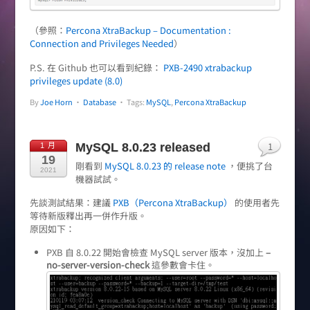
（參照：
Percona XtraBackup – Documentation :
Connection and Privileges Needed
）
P.S. 在 Github 也可以看到紀錄：
PXB-2490 xtrabackup
privileges update (8.0)
By
Joe Horn
•
Database
• Tags:
MySQL
,
Percona XtraBackup
1
MySQL 8.0.23 released
1 月
19
剛看到
MySQL 8.0.23 的 release note
，便挑了台
2021
機器試試。
先談測試結果：建議
PXB（Percona XtraBackup）
的使用者先
等待新版釋出再一併作升版。
原因如下：
PXB 自 8.0.22 開始會檢查 MySQL server 版本，沒加上
–
no-server-version-check
這參數會卡住。