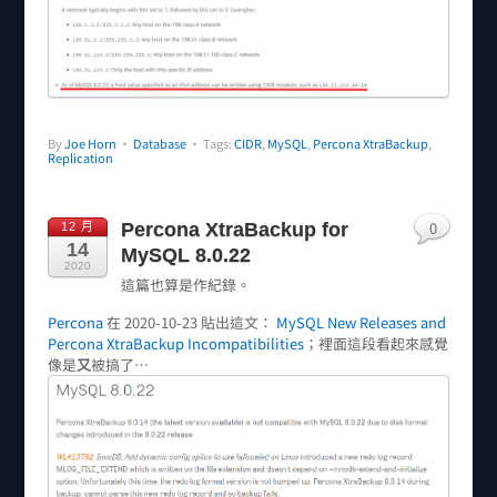
By
Joe Horn
•
Database
• Tags:
CIDR
,
MySQL
,
Percona XtraBackup
,
Replication
0
Percona XtraBackup for
12 月
14
MySQL 8.0.22
2020
這篇也算是作紀錄。
Percona
在 2020-10-23 貼出這文：
MySQL New Releases and
Percona XtraBackup Incompatibilities
；裡面這段看起來感覺
像是
又
被搞了…