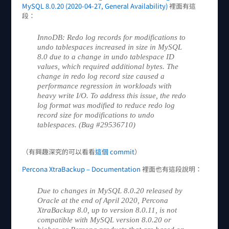
MySQL 8.0.20 (2020-04-27, General Availability)
裡面有這
段：
InnoDB: Redo log records for modifications to
undo tablespaces increased in size in MySQL
8.0 due to a change in undo tablespace ID
values, which required additional bytes. The
change in redo log record size caused a
performance regression in workloads with
heavy write I/O. To address this issue, the redo
log format was modified to reduce redo log
record size for modifications to undo
tablespaces. (Bug #29536710)
（有興趣深究的可以看看
這個 commit
）
Percona XtraBackup – Documentation
裡面也有這段說明：
Due to changes in MySQL 8.0.20 released by
Oracle at the end of April 2020, Percona
XtraBackup 8.0, up to version 8.0.11, is not
compatible with MySQL version 8.0.20 or