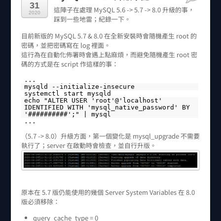
31
這陣子在處理 MySQL 5.6 -> 5.7 -> 8.0 升級的事，
2020
踩到一些地雷；紀錄一下。
目前新版的 MySQL 5.7 & 8.0 在全新安裝時會隨機產生 root 的
密碼，並把密碼寫在 log 裡面。
這行為在自動化佈署時會遇上點麻煩，而避免隨機產生 root 密
碼的方式是在 script 作這樣的事：
...
mysqld --initialize-insecure
systemctl start mysqld
echo "ALTER USER 'root'@'localhost'
IDENTIFIED WITH 'mysql_native_password' BY
'##########';" | mysql
...
（5.7 -> 8.0）升級方面，第一個變化是 mysql_upgrade 不需要
執行了；server 在啟動時會檢查，並自行升版。
原本在 5.7 版仍能使用的幾個 Server System Variables 在 8.0
版必須移除：
query_cache_type = 0